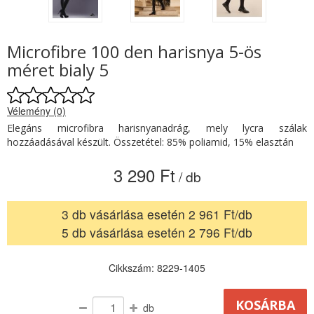
Microfibre 100 den harisnya 5-ös
méret bialy 5
Vélemény (0)
Elegáns microfibra harisnyanadrág, mely lycra szálak
hozzáadásával készült. Összetétel: 85% poliamid, 15% elasztán
3 290 Ft
/ db
3 db vásárlása esetén 2 961 Ft/db
5 db vásárlása esetén 2 796 Ft/db
Cikkszám: 8229-1405
db