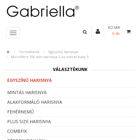
KOSÁR
0 db
Termékeink
Egyszínű harisnya
Microfibre 100 den harisnya 5-ös méret bialy 5
VÁLASZTÉKUNK
EGYSZÍNŰ HARISNYA
MINTÁS HARISNYA
ALAKFORMÁLÓ HARISNYA
FEHÉRNEMŰ
PLUS SIZE HARISNYA
COMBFIX