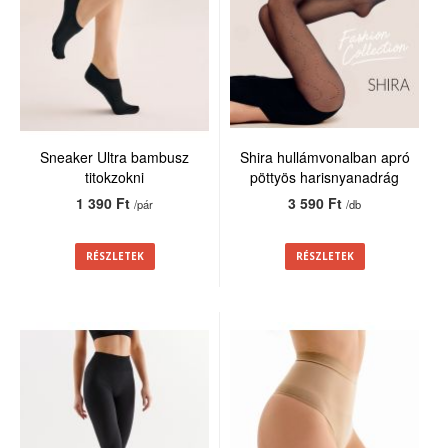
Sneaker Ultra bambusz
Shira hullámvonalban apró
titokzokni
pöttyös harisnyanadrág
20den
1 390 Ft
3 590 Ft
/pár
/db
RÉSZLETEK
RÉSZLETEK