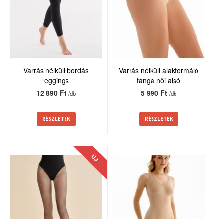
Varrás nélküli bordás
Varrás nélküli alakformáló
leggings
tanga női alsó
12 890 Ft
5 990 Ft
/db
/db
RÉSZLETEK
RÉSZLETEK
ÚJ