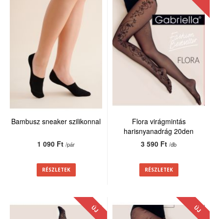
Bambusz sneaker szilikonnal
Flora virágmintás
harisnyanadrág 20den
1 090 Ft
3 590 Ft
/pár
/db
RÉSZLETEK
RÉSZLETEK
ÚJ
ÚJ