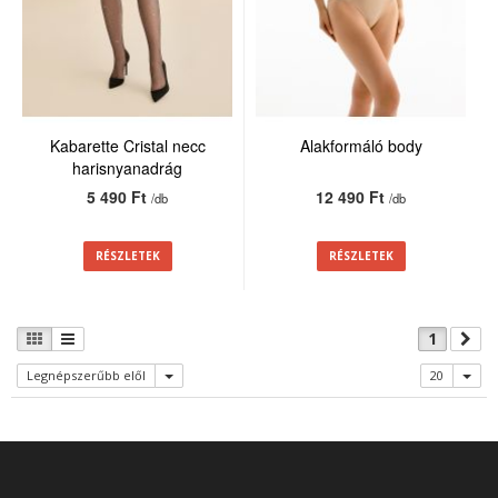
Kabarette Cristal necc
Alakformáló body
harisnyanadrág
5 490 Ft
12 490 Ft
/db
/db
RÉSZLETEK
RÉSZLETEK
1
Legnépszerűbb elől
20