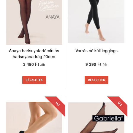
Anaya harisnyatartómintás
Varrás nélküli leggings
harisnyanadrág 20den
3 490 Ft
9 390 Ft
/db
/db
RÉSZLETEK
RÉSZLETEK
ÚJ
ÚJ