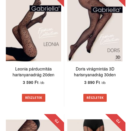
Leonia párducmitás
Doris virágmintás 3D
harisnyanadrág 20den
harisnyanadrág 30den
3 590 Ft
3 890 Ft
/db
/db
RÉSZLETEK
RÉSZLETEK
ÚJ
ÚJ