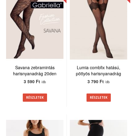
Savana zebramintás
Lumia combfix hatású,
harisnyanadrág 20den
pöttyös harisnyanadrág
20den
3 590 Ft
3 790 Ft
/db
/db
RÉSZLETEK
RÉSZLETEK