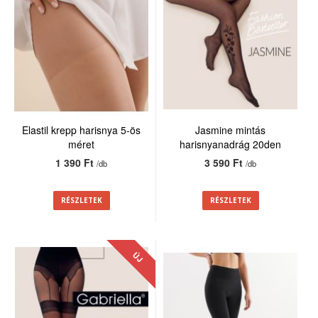
Elastil krepp harisnya 5-ös
Jasmine mintás
méret
harisnyanadrág 20den
1 390 Ft
3 590 Ft
/db
/db
RÉSZLETEK
RÉSZLETEK
ÚJ