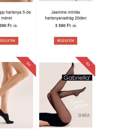
repp harisnya 5-ös
Jasmine mintás
méret
harisnyanadrág 20den
 390 Ft
3 590 Ft
/db
/db
RÉSZLETEK
RÉSZLETEK
ÚJ
ÚJ