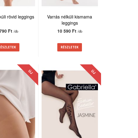
küli rövid leggings
Varrás nélküli kismama
leggings
 790 Ft
10 590 Ft
/db
/db
RÉSZLETEK
RÉSZLETEK
ÚJ
ÚJ