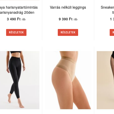
ya harisnyatartómintás
Varrás nélküli leggings
Sneaker
arisnyanadrág 20den
t
3 490 Ft
9 390 Ft
1 
/db
/db
RÉSZLETEK
RÉSZLETEK