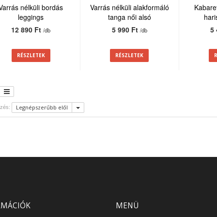
Varrás nélküli bordás
Varrás nélküli alakformáló
Kabaret
leggings
tanga női alsó
har
12 890 Ft
5 990 Ft
5
/db
/db
RÉSZLETEK
RÉSZLETEK
Legnépszerűbb elől
zés:
RMÁCIÓK
MENÜ