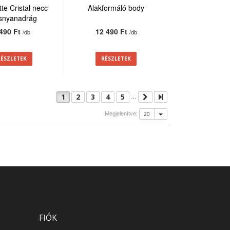
te Cristal necc
Alakformáló body
isnyanadrág
 490 Ft
12 490 Ft
/db
/db
RÉSZLETEK
RÉSZLETEK
1
2
3
4
5
…
20
Megjelenítve:
FIÓK