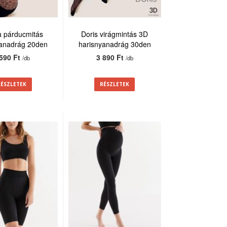
a párducmitás
Doris virágmintás 3D
yanadrág 20den
harisnyanadrág 30den
 590 Ft
3 890 Ft
/db
/db
RÉSZLETEK
RÉSZLETEK