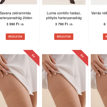
Savana zebramintás
Lumia combfix hatású,
Varrás nél
arisnyanadrág 20den
pöttyös harisnyanadrág
20den
3 590 Ft
3 790 Ft
6
/db
/db
RÉSZLETEK
RÉSZLETEK
ÚJ
ÚJ