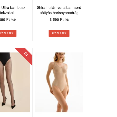
 Ultra bambusz
Shira hullámvonalban apró
itokzokni
pöttyös harisnyanadrág
20den
390 Ft
3 590 Ft
/pár
/db
RÉSZLETEK
RÉSZLETEK
ÚJ