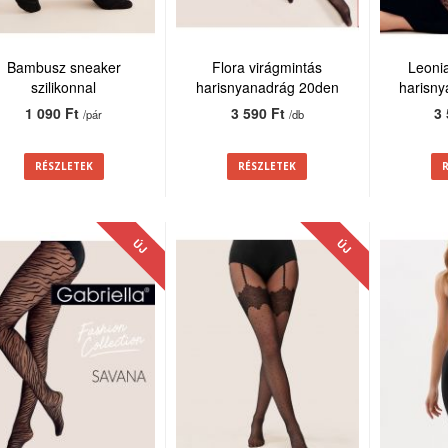
Bambusz sneaker
Flora virágmintás
Leoni
szilikonnal
harisnyanadrág 20den
harisn
1 090 Ft
3 590 Ft
3
/pár
/db
RÉSZLETEK
RÉSZLETEK
ÚJ
ÚJ