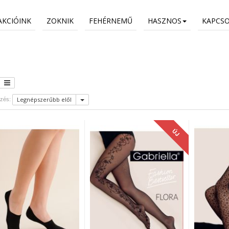
AKCIÓINK
ZOKNIK
FEHÉRNEMŰ
HASZNOS
KAPCS
Legnépszerűbb elől
zés:
ÚJ