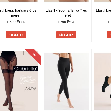
stil krepp harisnya 6-os
Elastil krepp harisnya 7-es
Elastil k
méret
méret
1 590 Ft
1 790 Ft
1
/db
/db
RÉSZLETEK
RÉSZLETEK
ÚJ