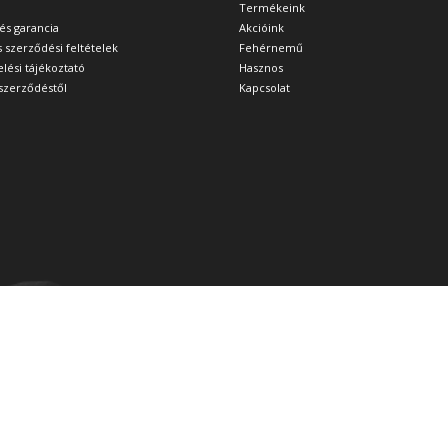
Termékeink
 és garancia
Akcióink
s szerződési feltételek
Fehérnemű
lési tájékoztató
Hasznos
a szerződéstől
Kapcsolat