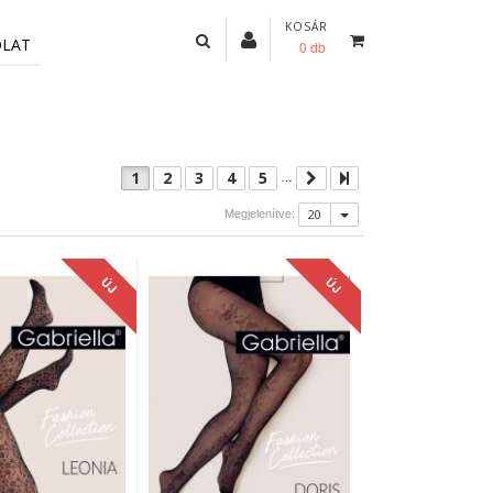
KOSÁR
OLAT
0 db
1
2
3
4
5
…
20
Megjelenítve:
ÚJ
ÚJ