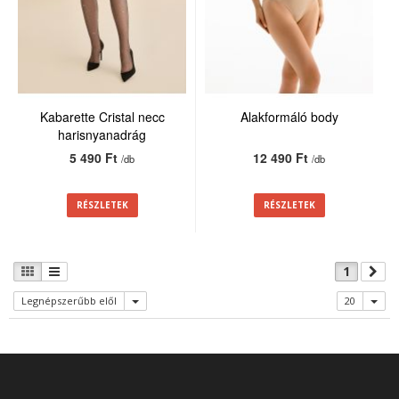
Kabarette Cristal necc
Alakformáló body
harisnyanadrág
5 490 Ft
12 490 Ft
/db
/db
RÉSZLETEK
RÉSZLETEK
1
Legnépszerűbb elől
20