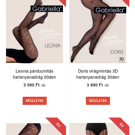
Leonia párducmitás
Doris virágmintás 3D
harisnyanadrág 20den
harisnyanadrág 30den
3 590 Ft
3 890 Ft
/db
/db
RÉSZLETEK
RÉSZLETEK
ÚJ
ÚJ