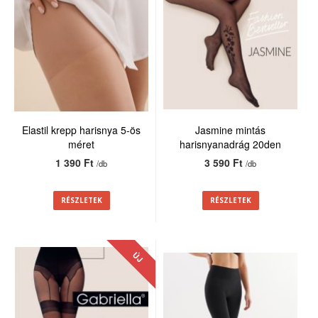
Elastil krepp harisnya 5-ös
Jasmine mintás
méret
harisnyanadrág 20den
1 390 Ft
3 590 Ft
/db
/db
RÉSZLETEK
RÉSZLETEK
ÚJ