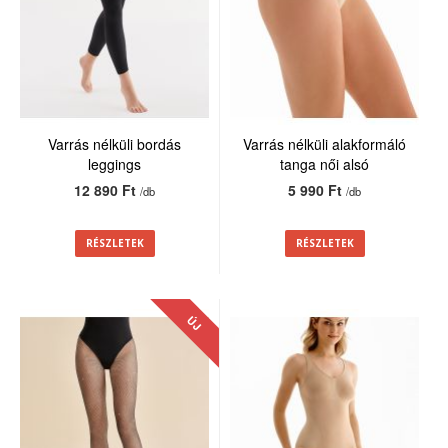
Varrás nélküli bordás
Varrás nélküli alakformáló
leggings
tanga női alsó
12 890 Ft
5 990 Ft
/db
/db
RÉSZLETEK
RÉSZLETEK
ÚJ