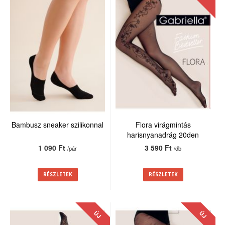
Bambusz sneaker szilikonnal
Flora virágmintás
harisnyanadrág 20den
1 090 Ft
3 590 Ft
/pár
/db
RÉSZLETEK
RÉSZLETEK
ÚJ
ÚJ