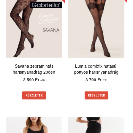
Savana zebramintás
Lumia combfix hatású,
harisnyanadrág 20den
pöttyös harisnyanadrág
20den
3 590 Ft
3 790 Ft
/db
/db
RÉSZLETEK
RÉSZLETEK