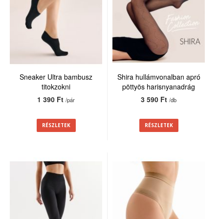
Sneaker Ultra bambusz
Shira hullámvonalban apró
titokzokni
pöttyös harisnyanadrág
20den
1 390 Ft
3 590 Ft
/pár
/db
RÉSZLETEK
RÉSZLETEK