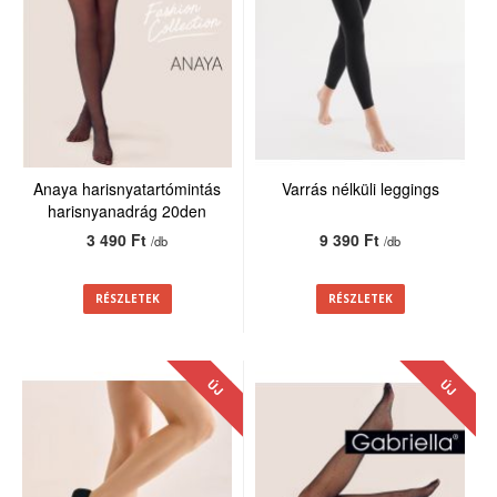
Anaya harisnyatartómintás
Varrás nélküli leggings
harisnyanadrág 20den
3 490 Ft
9 390 Ft
/db
/db
RÉSZLETEK
RÉSZLETEK
ÚJ
ÚJ