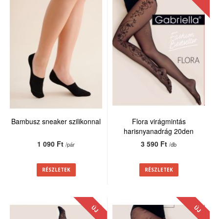
Bambusz sneaker szilikonnal
Flora virágmintás
harisnyanadrág 20den
1 090 Ft
3 590 Ft
/pár
/db
RÉSZLETEK
RÉSZLETEK
ÚJ
ÚJ