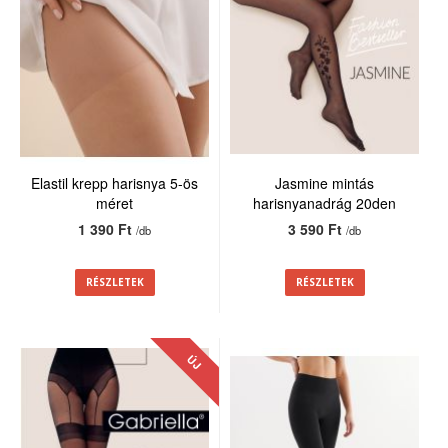
Elastil krepp harisnya 5-ös
Jasmine mintás
méret
harisnyanadrág 20den
1 390 Ft
3 590 Ft
/db
/db
RÉSZLETEK
RÉSZLETEK
ÚJ