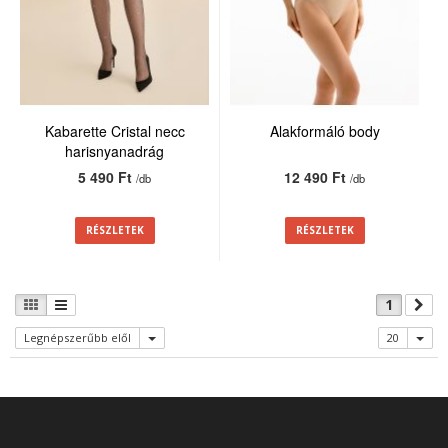
Kabarette Cristal necc
Alakformáló body
harisnyanadrág
5 490 Ft
12 490 Ft
/db
/db
RÉSZLETEK
RÉSZLETEK
1
Legnépszerűbb elől
20