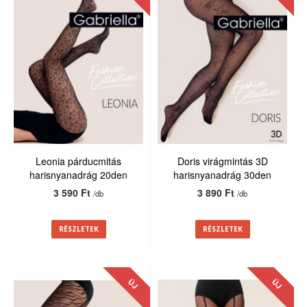
Leonia párducmitás
Doris virágmintás 3D
harisnyanadrág 20den
harisnyanadrág 30den
3 590 Ft
3 890 Ft
/db
/db
RÉSZLETEK
RÉSZLETEK
ÚJ
ÚJ