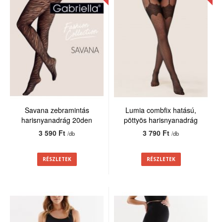
Savana zebramintás
Lumia combfix hatású,
harisnyanadrág 20den
pöttyös harisnyanadrág
20den
3 590 Ft
3 790 Ft
/db
/db
RÉSZLETEK
RÉSZLETEK