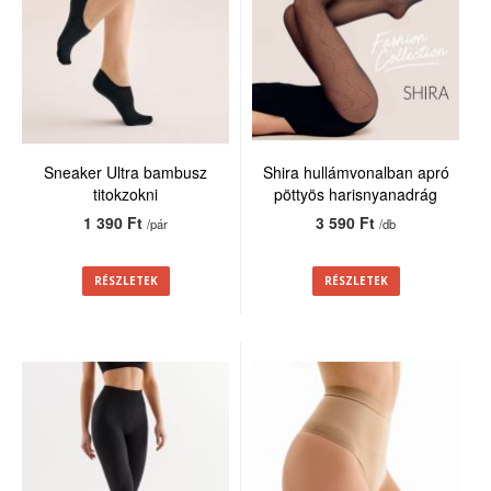
Sneaker Ultra bambusz
Shira hullámvonalban apró
titokzokni
pöttyös harisnyanadrág
20den
1 390 Ft
3 590 Ft
/pár
/db
RÉSZLETEK
RÉSZLETEK