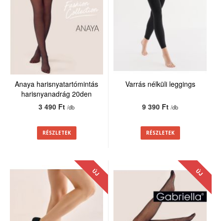
Anaya harisnyatartómintás
Varrás nélküli leggings
harisnyanadrág 20den
3 490 Ft
9 390 Ft
/db
/db
RÉSZLETEK
RÉSZLETEK
ÚJ
ÚJ