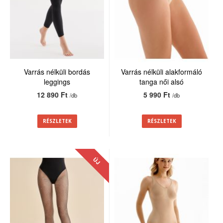
Varrás nélküli bordás
Varrás nélküli alakformáló
leggings
tanga női alsó
12 890 Ft
5 990 Ft
/db
/db
RÉSZLETEK
RÉSZLETEK
ÚJ