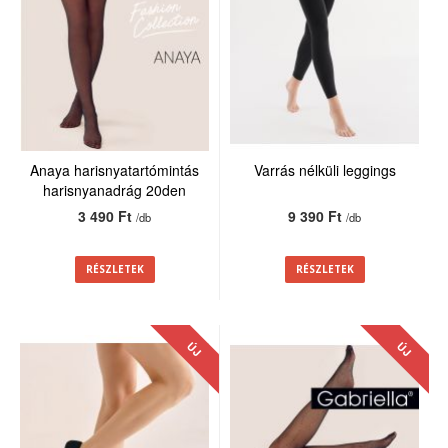
Anaya harisnyatartómintás
Varrás nélküli leggings
harisnyanadrág 20den
3 490 Ft
9 390 Ft
/db
/db
RÉSZLETEK
RÉSZLETEK
ÚJ
ÚJ