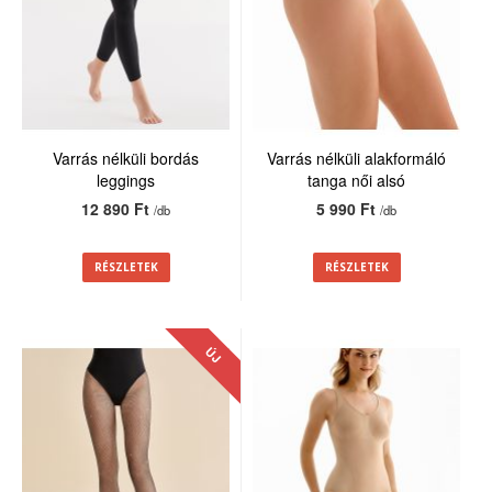
Varrás nélküli bordás
Varrás nélküli alakformáló
leggings
tanga női alsó
12 890 Ft
5 990 Ft
/db
/db
RÉSZLETEK
RÉSZLETEK
ÚJ