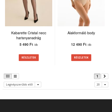
Kabarette Cristal necc
Alakformáló body
harisnyanadrág
5 490 Ft
12 490 Ft
/db
/db
RÉSZLETEK
RÉSZLETEK
1
Legnépszerűbb elől
20