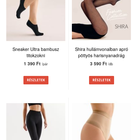
Sneaker Ultra bambusz
Shira hullámvonalban apró
titokzokni
pöttyös harisnyanadrág
20den
1 390 Ft
3 590 Ft
/pár
/db
RÉSZLETEK
RÉSZLETEK