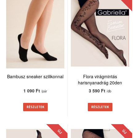
Bambusz sneaker szilikonnal
Flora virágmintás
harisnyanadrág 20den
1 090 Ft
3 590 Ft
/pár
/db
RÉSZLETEK
RÉSZLETEK
ÚJ
ÚJ