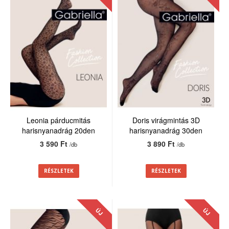
Leonia párducmitás
Doris virágmintás 3D
harisnyanadrág 20den
harisnyanadrág 30den
3 590 Ft
3 890 Ft
/db
/db
RÉSZLETEK
RÉSZLETEK
ÚJ
ÚJ