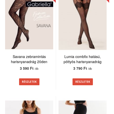
Savana zebramintás
Lumia combfix hatású,
harisnyanadrág 20den
pöttyös harisnyanadrág
20den
3 590 Ft
3 790 Ft
/db
/db
RÉSZLETEK
RÉSZLETEK