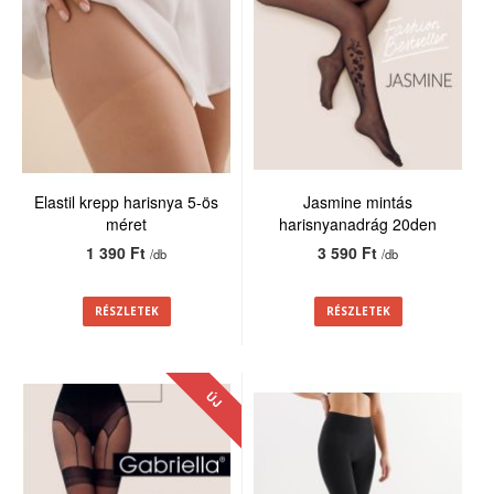
Elastil krepp harisnya 5-ös
Jasmine mintás
méret
harisnyanadrág 20den
1 390 Ft
3 590 Ft
/db
/db
RÉSZLETEK
RÉSZLETEK
ÚJ