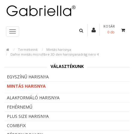
KOSÁR
0 db
Termékeink
Mintás harisnya
Dafne mintás microfibre 3D den harisnyanadrág nero 4
VÁLASZTÉKUNK
EGYSZÍNŰ HARISNYA
MINTÁS HARISNYA
ALAKFORMÁLÓ HARISNYA
FEHÉRNEMŰ
PLUS SIZE HARISNYA
COMBFIX