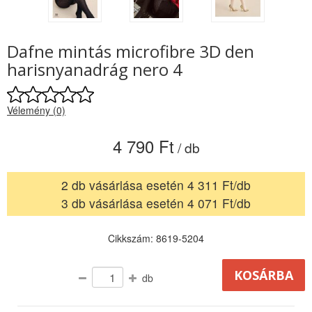
Dafne mintás microfibre 3D den
harisnyanadrág nero 4
Vélemény (0)
4 790 Ft
/ db
2 db vásárlása esetén 4 311 Ft/db
3 db vásárlása esetén 4 071 Ft/db
Cikkszám: 8619-5204
db