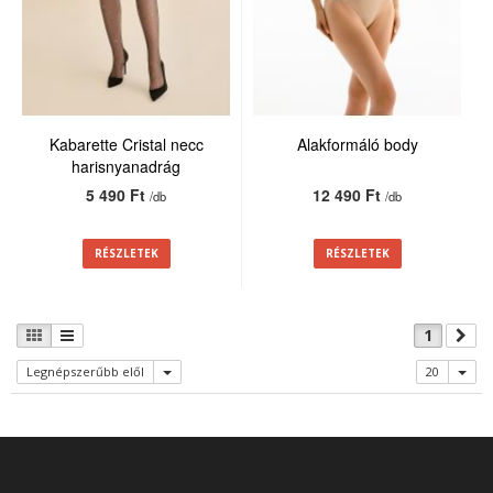
Kabarette Cristal necc
Alakformáló body
harisnyanadrág
5 490 Ft
12 490 Ft
/db
/db
RÉSZLETEK
RÉSZLETEK
1
Legnépszerűbb elől
20