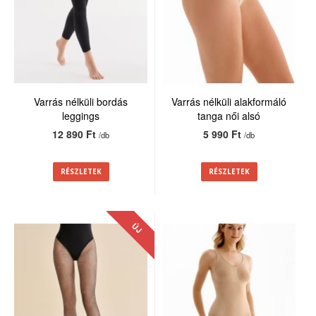
Varrás nélküli bordás
Varrás nélküli alakformáló
leggings
tanga női alsó
12 890 Ft
5 990 Ft
/db
/db
RÉSZLETEK
RÉSZLETEK
ÚJ