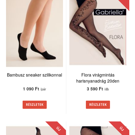
Bambusz sneaker szilikonnal
Flora virágmintás
harisnyanadrág 20den
1 090 Ft
3 590 Ft
/pár
/db
RÉSZLETEK
RÉSZLETEK
ÚJ
ÚJ