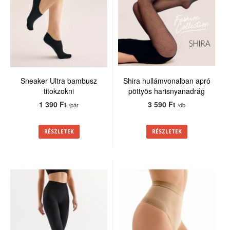
Sneaker Ultra bambusz
Shira hullámvonalban apró
titokzokni
pöttyös harisnyanadrág
20den
1 390 Ft
3 590 Ft
/pár
/db
RÉSZLETEK
RÉSZLETEK