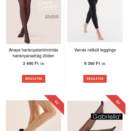
Anaya harisnyatartómintás
Varrás nélküli leggings
harisnyanadrág 20den
3 490 Ft
9 390 Ft
/db
/db
RÉSZLETEK
RÉSZLETEK
ÚJ
ÚJ