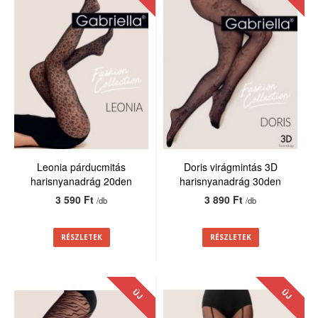
Leonia párducmitás
Doris virágmintás 3D
harisnyanadrág 20den
harisnyanadrág 30den
3 590 Ft
3 890 Ft
/db
/db
RÉSZLETEK
RÉSZLETEK
ÚJ
ÚJ