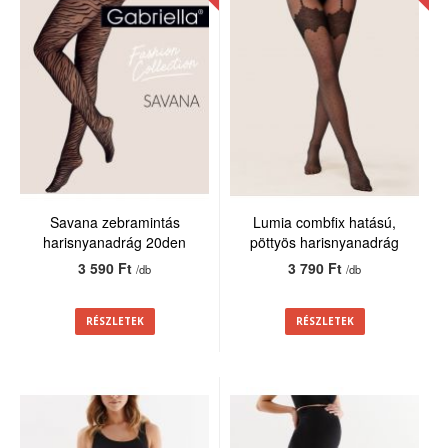
Savana zebramintás
Lumia combfix hatású,
harisnyanadrág 20den
pöttyös harisnyanadrág
20den
3 590 Ft
3 790 Ft
/db
/db
RÉSZLETEK
RÉSZLETEK