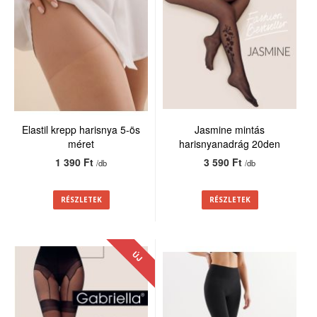
Elastil krepp harisnya 5-ös
Jasmine mintás
méret
harisnyanadrág 20den
1 390 Ft
3 590 Ft
/db
/db
RÉSZLETEK
RÉSZLETEK
ÚJ