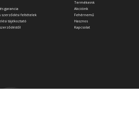
Termékeink
 és garancia
Akcióink
s szerződési feltételek
Fehérnemű
lési tájékoztató
Hasznos
a szerződéstől
Kapcsolat