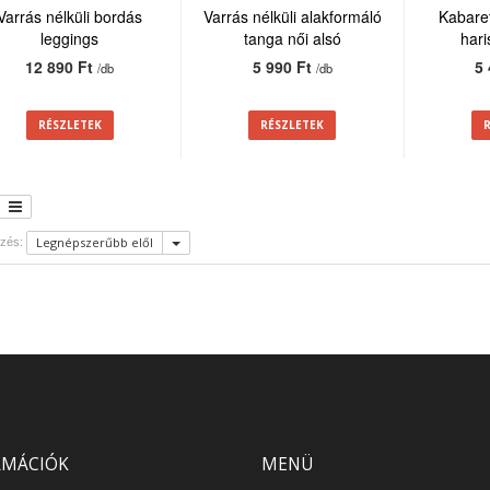
Varrás nélküli bordás
Varrás nélküli alakformáló
Kabaret
leggings
tanga női alsó
har
12 890 Ft
5 990 Ft
5
/db
/db
RÉSZLETEK
RÉSZLETEK
Legnépszerűbb elől
zés:
RMÁCIÓK
MENÜ