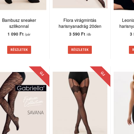
Bambusz sneaker
Flora virágmintás
Leoni
szilikonnal
harisnyanadrág 20den
harisn
1 090 Ft
3 590 Ft
3
/pár
/db
RÉSZLETEK
RÉSZLETEK
ÚJ
ÚJ