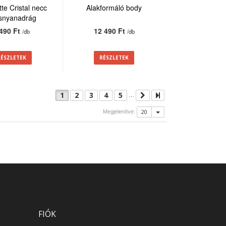
te Cristal necc
Alakformáló body
isnyanadrág
 490 Ft
12 490 Ft
/db
/db
RÉSZLETEK
RÉSZLETEK
1
2
3
4
5
…
20
Megjelenítve:
FIÓK