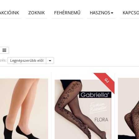
AKCIÓINK
ZOKNIK
FEHÉRNEMŰ
HASZNOS
KAPCS
Legnépszerűbb elől
zés:
ÚJ