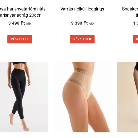
ya harisnyatartómintás
Varrás nélküli leggings
Sneaker
arisnyanadrág 20den
t
3 490 Ft
9 390 Ft
1 
/db
/db
RÉSZLETEK
RÉSZLETEK