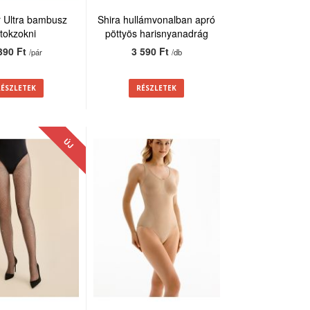
 Ultra bambusz
Shira hullámvonalban apró
itokzokni
pöttyös harisnyanadrág
20den
390 Ft
3 590 Ft
/pár
/db
RÉSZLETEK
RÉSZLETEK
ÚJ