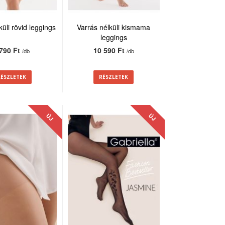
küli rövid leggings
Varrás nélküli kismama
leggings
 790 Ft
10 590 Ft
/db
/db
RÉSZLETEK
RÉSZLETEK
ÚJ
ÚJ