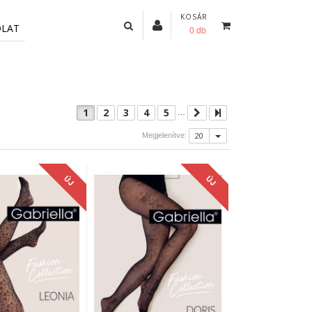
KOSÁR
OLAT
0 db
1
2
3
4
5
…
20
Megjelenítve:
ÚJ
ÚJ