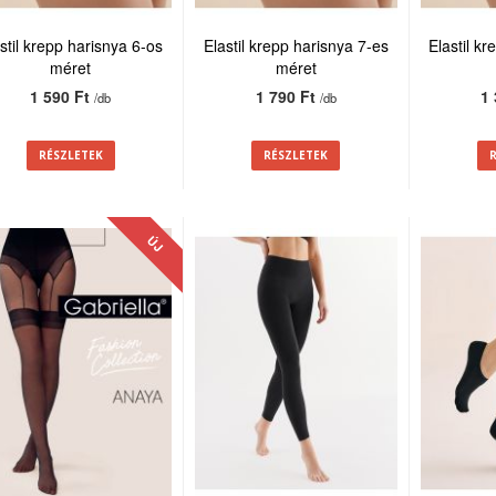
stil krepp harisnya 6-os
Elastil krepp harisnya 7-es
Elastil k
méret
méret
1 590 Ft
1 790 Ft
1
/db
/db
RÉSZLETEK
RÉSZLETEK
ÚJ