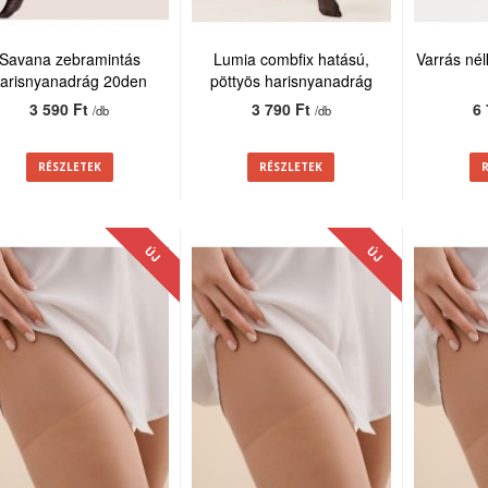
Savana zebramintás
Lumia combfix hatású,
Varrás nél
arisnyanadrág 20den
pöttyös harisnyanadrág
20den
3 590 Ft
3 790 Ft
6
/db
/db
RÉSZLETEK
RÉSZLETEK
ÚJ
ÚJ