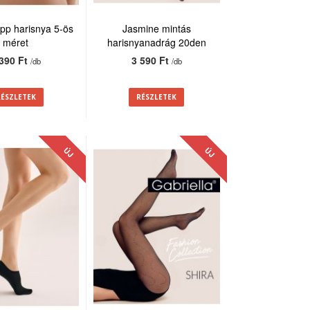
repp harisnya 5-ös
Jasmine mintás
méret
harisnyanadrág 20den
 390 Ft
3 590 Ft
/db
/db
RÉSZLETEK
RÉSZLETEK
ÚJ
ÚJ