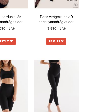
a párducmitás
Doris virágmintás 3D
yanadrág 20den
harisnyanadrág 30den
 590 Ft
3 890 Ft
/db
/db
RÉSZLETEK
RÉSZLETEK