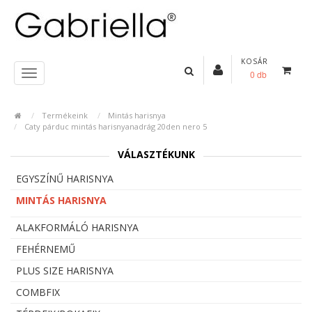
KOSÁR
0 db
Termékeink
Mintás harisnya
Caty párduc mintás harisnyanadrág 20den nero 5
VÁLASZTÉKUNK
EGYSZÍNŰ HARISNYA
MINTÁS HARISNYA
ALAKFORMÁLÓ HARISNYA
FEHÉRNEMŰ
PLUS SIZE HARISNYA
COMBFIX