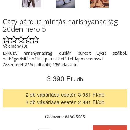
Caty párduc mintás harisnyanadrág
20den nero 5
Vélemény (0)
Exkluzív harisnyanadrág, duplán burkolt Lycra szálból,
nadrágerősítés nélkül, pamut betéttel, lapos varrással.
Összetétel: 85% poliamid, 15% elasztán
3 390 Ft
/ db
2 db vásárlása esetén 3 051 Ft/db
3 db vásárlása esetén 2 881 Ft/db
Cikkszám: 8486-5205