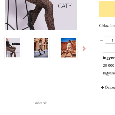
Cikkszám
ious
Next
Ingyen
20 000 F
Ingyene
Össze
Adatok