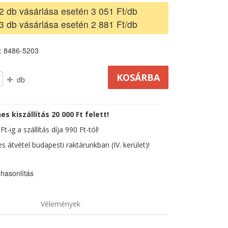
2 db vásárlása esetén 3 051 Ft/db
3 db vásárlása esetén 2 881 Ft/db
: 8486-5203
db
es kiszállítás 20 000 Ft felett!
t-ig a szállítás díja 990 Ft-tól!
s átvétel budapesti raktárunkban (IV. kerület)!
hasonlítás
Vélemények