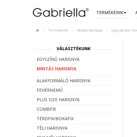
TERMÉKEINK
Termékeink
Mintás harisnya
Caty párduc mi
VÁLASZTÉKUNK
EGYSZÍNŰ HARISNYA
MINTÁS HARISNYA
ALAKFORMÁLÓ HARISNYA
FEHÉRNEMŰ
PLUS SIZE HARISNYA
COMBFIX
TÉRDFIX/BOKAFIX
TÉLI HARISNYA