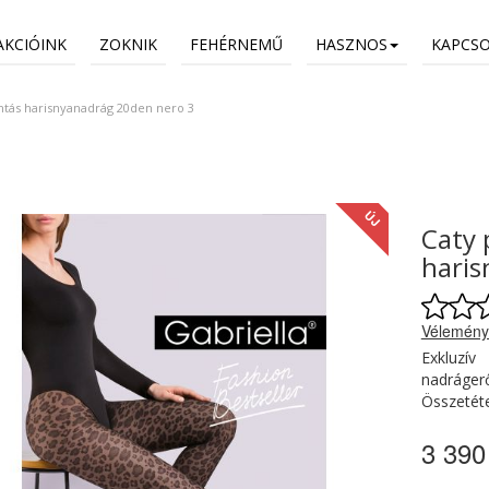
AKCIÓINK
ZOKNIK
FEHÉRNEMŰ
HASZNOS
KAPCS
ntás harisnyanadrág 20den nero 3
ÚJ
Caty 
haris
Vélemény
Exkluzív
nadrágerő
Összetéte
3 390