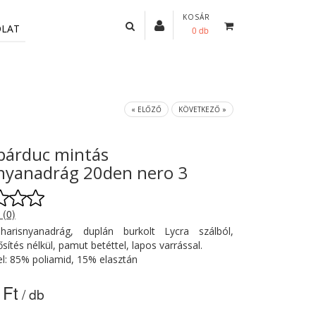
KOSÁR
OLAT
0 db
« ELŐZŐ
KÖVETKEZŐ »
párduc mintás
nyanadrág 20den nero 3
 (0)
 harisnyanadrág, duplán burkolt Lycra szálból,
sítés nélkül, pamut betéttel, lapos varrással.
l: 85% poliamid, 15% elasztán
 Ft
/ db