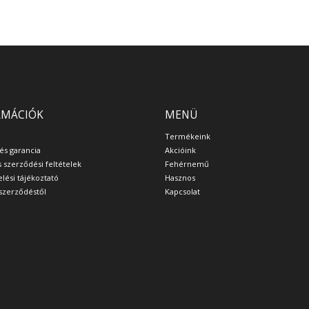
RMÁCIÓK
MENÜ
Termékeink
 és garancia
Akcióink
s szerződési feltételek
Fehérnemű
lési tájékoztató
Hasznos
a szerződéstől
Kapcsolat