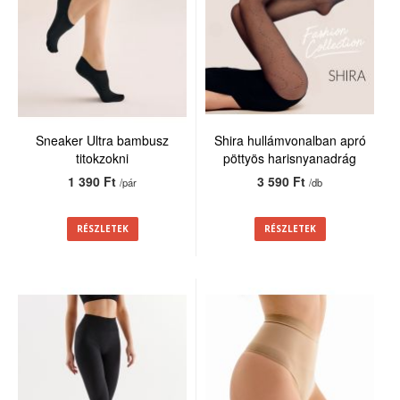
Sneaker Ultra bambusz
Shira hullámvonalban apró
titokzokni
pöttyös harisnyanadrág
20den
1 390 Ft
3 590 Ft
/pár
/db
RÉSZLETEK
RÉSZLETEK