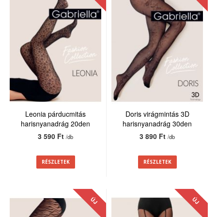
Leonia párducmitás
Doris virágmintás 3D
harisnyanadrág 20den
harisnyanadrág 30den
3 590 Ft
3 890 Ft
/db
/db
RÉSZLETEK
RÉSZLETEK
ÚJ
ÚJ