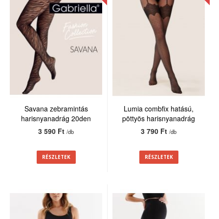
Savana zebramintás
Lumia combfix hatású,
harisnyanadrág 20den
pöttyös harisnyanadrág
20den
3 590 Ft
3 790 Ft
/db
/db
RÉSZLETEK
RÉSZLETEK