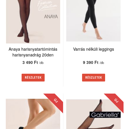
Anaya harisnyatartómintás
Varrás nélküli leggings
harisnyanadrág 20den
3 490 Ft
9 390 Ft
/db
/db
RÉSZLETEK
RÉSZLETEK
ÚJ
ÚJ