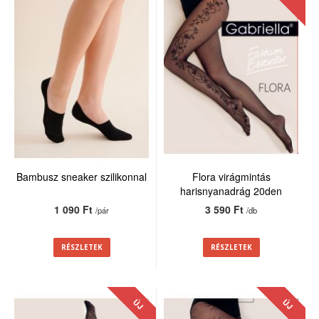
Bambusz sneaker szilikonnal
Flora virágmintás
harisnyanadrág 20den
1 090 Ft
3 590 Ft
/pár
/db
RÉSZLETEK
RÉSZLETEK
ÚJ
ÚJ