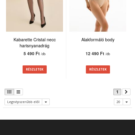
Kabarette Cristal necc
Alakformáló body
harisnyanadrág
5 490 Ft
12 490 Ft
/db
/db
RÉSZLETEK
RÉSZLETEK
1
Legnépszerűbb elől
20