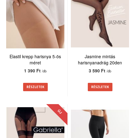
Elastil krepp harisnya 5-ös
Jasmine mintás
méret
harisnyanadrág 20den
1 390 Ft
3 590 Ft
/db
/db
RÉSZLETEK
RÉSZLETEK
ÚJ