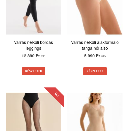
Varrás nélküli bordás
Varrás nélküli alakformáló
leggings
tanga női alsó
12 890 Ft
5 990 Ft
/db
/db
RÉSZLETEK
RÉSZLETEK
ÚJ