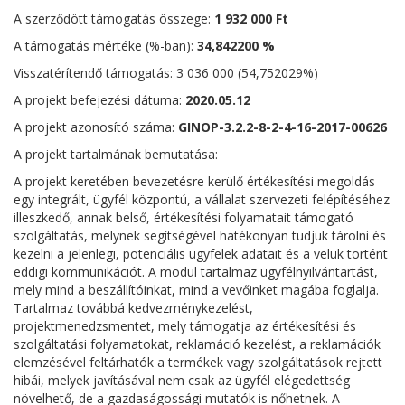
A szerződött támogatás összege:
1 932 000
Ft
A támogatás mértéke (%-ban):
34,842200 %
Visszatérítendő támogatás: 3 036 000 (54,752029%)
A projekt befejezési dátuma:
2020.05.12
A projekt azonosító száma:
GINOP-3.2.2-8-2-4-16-2017-00626
A projekt tartalmának bemutatása:
A projekt keretében bevezetésre kerülő értékesítési megoldás
egy integrált, ügyfél központú, a vállalat szervezeti felépítéséhez
illeszkedő, annak belső, értékesítési folyamatait támogató
szolgáltatás, melynek segítségével hatékonyan tudjuk tárolni és
kezelni a jelenlegi, potenciális ügyfelek adatait és a velük történt
eddigi kommunikációt. A modul tartalmaz ügyfélnyilvántartást,
mely mind a beszállítóinkat, mind a vevőinket magába foglalja.
Tartalmaz továbbá kedvezménykezelést,
projektmenedzsmentet, mely támogatja az értékesítési és
szolgáltatási folyamatokat, reklamáció kezelést, a reklamációk
elemzésével feltárhatók a termékek vagy szolgáltatások rejtett
hibái, melyek javításával nem csak az ügyfél elégedettség
növelhető, de a gazdaságossági mutatók is nőhetnek. A