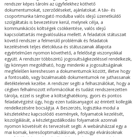
rendszer képes tárolni az ügyfelekhez köthető
dokumentumokat, szerződéseket, ajánlatokat. A táv- és
csoportmunka támogató modulba valós idejű üzenetküldő
szolgáltatás is bevezetésre kerül, melynek célja, a
kommunikációs költségek csökkentése, valós idejű
kapcsolattartás megvalósulása mellett. A feladatok státuszait
követő rendszer a felmerülő problémák és feladatok
kezelésének teljes életciklusa és státuszainak állapota
egyértelműen nyomon követhető, a felelőségi viszonyokkal
együtt. A rendszer többszintű jogosultságkezeléssel rendelkezik,
így könnyen megoldható, hogy mindenki a jogosultságának
megfelelően kereshessen a dokumentumok között, illetve hogy
a fontosabb, vagy bizalmasabb dokumentumok ne juthassanak
illetéktelenek kezébe. A rendszer segíti a felhasználókat, hogy a
cégben felhalmozott információkat és tudást rendszerezetten
tárolja, ezzel is segítve a költséghatékony, gyors és pontos
feladatvégzést úgy, hogy ezen tudásanyagot az érintett kollegák
rendelkezésére bocsájtja. A Beszerzés, logisztika modul a
készletekhez kapcsolódó események, folyamatok kezelését,
kiszolgálását, a készletgazdálkodási folyamatok azonnali
nyomon követését és tervezését segíti. A webáruházzal egy a
mai kornak, keresőoptimalizálásnak, pénzügyi elvárásoknak