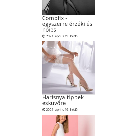
Combfix -
egyszerre érzéki és
nőies
2021. április 19. hétfõ
Harisnya tippek
esküvőre
2021. április 19. hétfõ