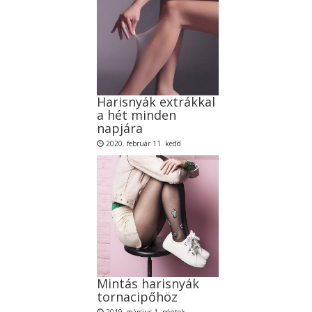
Harisnyák extrákkal
a hét minden
napjára
2020. február 11. kedd
Mintás harisnyák
tornacipőhöz
2019. március 1. péntek