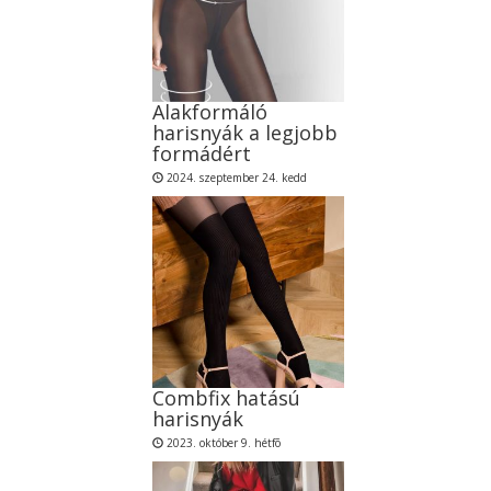
Alakformáló
harisnyák a legjobb
formádért
2024. szeptember 24. kedd
Combfix hatású
harisnyák
2023. október 9. hétfõ