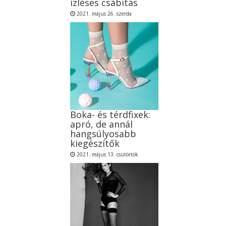
ízléses csábítás
2021. május 26. szerda
Boka- és térdfixek:
apró, de annál
hangsúlyosabb
kiegészítők
2021. május 13. csütörtök