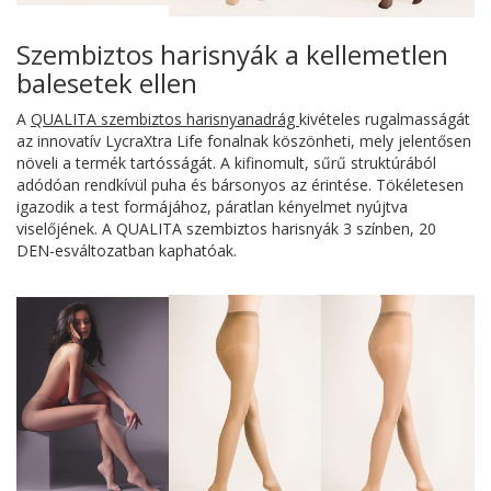
Szembiztos harisnyák a kellemetlen
balesetek ellen
A
QUALITA szembiztos harisnyanadrág
kivételes rugalmasságát
az innovatív LycraXtra Life fonalnak köszönheti, mely jelentősen
növeli a termék tartósságát. A kifinomult, sűrű struktúrából
adódóan rendkívül puha és bársonyos az érintése. Tökéletesen
igazodik a test formájához, páratlan kényelmet nyújtva
viselőjének. A QUALITA szembiztos harisnyák 3 színben, 20
DEN-esváltozatban kaphatóak.