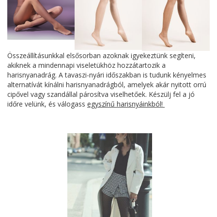
Összeállításunkkal elsősorban azoknak igyekeztünk segíteni,
akiknek a mindennapi viseletükhöz hozzátartozik a
harisnyanadrág. A tavaszi-nyári időszakban is tudunk kényelmes
alternatívát kínálni harisnyanadrágból, amelyek akár nyitott orrú
cipővel vagy szandállal párosítva viselhetőek. Készülj fel a jó
időre velünk, és válogass
egyszínű harisnyáinkból!