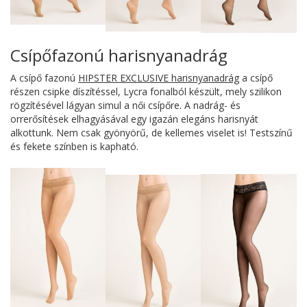
Csípőfazonú harisnyanadrág
A csípő fazonú
HIPSTER EXCLUSIVE harisnyanadrág
a csípő
részen csipke díszítéssel, Lycra fonalból készült, mely szilikon
rögzítésével lágyan simul a női csípőre. A nadrág- és
orrerősítések elhagyásával egy igazán elegáns harisnyát
alkottunk. Nem csak gyönyörű, de kellemes viselet is! Testszínű
és fekete színben is kapható.