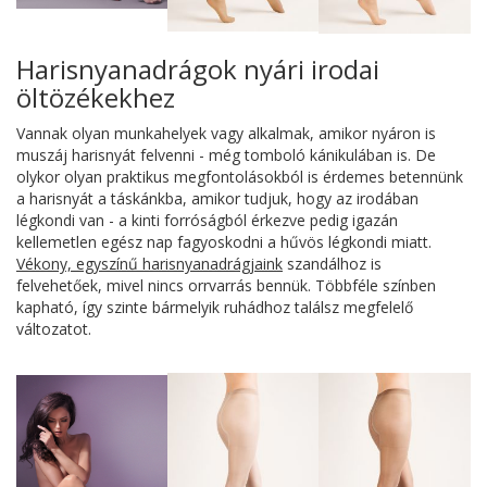
Harisnyanadrágok nyári irodai
öltözékekhez
Vannak olyan munkahelyek vagy alkalmak, amikor nyáron is
muszáj harisnyát felvenni - még tomboló kánikulában is. De
olykor olyan praktikus megfontolásokból is érdemes betennünk
a harisnyát a táskánkba, amikor tudjuk, hogy az irodában
légkondi van - a kinti forróságból érkezve pedig igazán
kellemetlen egész nap fagyoskodni a hűvös légkondi miatt.
Vékony, egyszínű harisnyanadrágjaink
szandálhoz is
felvehetőek, mivel nincs orrvarrás bennük. Többféle színben
kapható, így szinte bármelyik ruhádhoz találsz megfelelő
változatot.