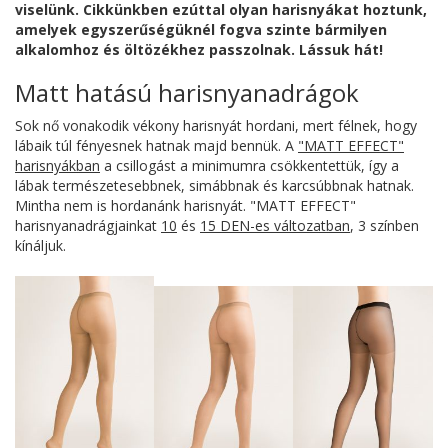
viselünk. Cikkünkben ezúttal olyan harisnyákat hoztunk,
amelyek egyszerűségüknél fogva szinte bármilyen
alkalomhoz és öltözékhez passzolnak. Lássuk hát!
Matt hatású harisnyanadrágok
Sok nő vonakodik vékony harisnyát hordani, mert félnek, hogy
lábaik túl fényesnek hatnak majd bennük. A
"MATT EFFECT"
harisnyákban
a csillogást a minimumra csökkentettük, így a
lábak természetesebbnek, simábbnak és karcsúbbnak hatnak.
Mintha nem is hordanánk harisnyát. "MATT EFFECT"
harisnyanadrágjainkat
10
és
15 DEN-es változatban
, 3 színben
kínáljuk.