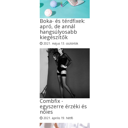
Boka- és térdfixek:
apró, de annál
hangsúlyosabb
kiegészítők
2021. május 13. csütörtök
Combfix -
egyszerre érzéki és
nőies
2021. április 19. hétfõ