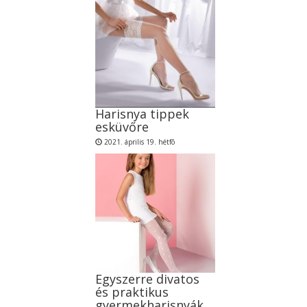
Harisnya tippek
esküvőre
2021. április 19. hétfõ
Egyszerre divatos
és praktikus
gyermekharisnyák