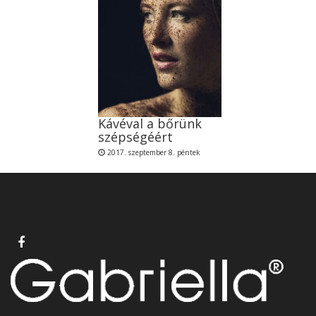
Kávéval a bőrünk
szépségéért
2017. szeptember 8. péntek