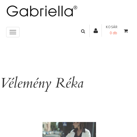
KOSÁR
0 db
Vélemény Réka