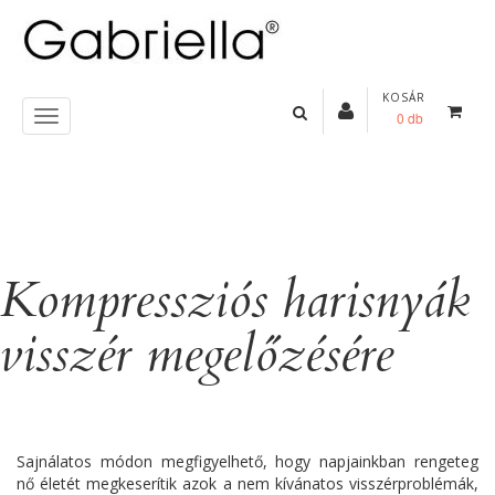
KOSÁR
0 db
Kompressziós harisnyák
visszér megelőzésére
Sajnálatos módon megfigyelhető, hogy napjainkban rengeteg
nő életét megkeserítik azok a nem kívánatos visszérproblémák,