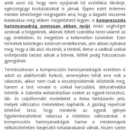
amik azon túl, hogy nem nyújtanak túl esztétikus látványt,
egészségügyi kockázatokkal is járnak. Éppen ezért érdemes
minden lehetőséget megragadni arra, hogy a dagadó visszerek
kialakulása még időben megelőzhető legyen. A
kompressziós
harisnyanadrág pontosan ebben nyújt
óriási segítséget
azoknak a hölgyeknek, akiknek feltett szándéka tenni valamit az
ügy érdekében, és megelőzni a kellemetlen tüneteket. Ezen
termékek különleges kötéssel rendelkeznek, ami abban nyilvánul
meg, hogy a láb alsó részénél, a térdnél, illetve a vádlinál sokkal
erőteljesebb tartást adnak a bőrnek, felfelé pedig fokozatosan
gyengülnek.
Természetesen a kompressziós harisnyanadrágok esetében is
adott az alakformáló funkció, amennyiben tehát erre esik a
választás, akkor nem csak a visszérproblémák előzhetők meg,
hanem a test vonalai is sokkal karcsúbbá, dekoratívabbá
tehetők. A Gabriella webáruházban ezeket az egyedi tervezésű,
láb- és csípőformáló modelleket a Relax fantázianév jelzi,
melyek változatos méretekben kaphatók. A gazdag repertoár
lehetővé teszi, hogy mindenki az egyedi igényei
figyelembevételével válassza a tökéletes változatokat. A
kompressziós harisnyanadrágok hamar a mindennapok
nélkülözhetetlen kiegészítő ruhadarabjaivá válnak, hiszen szinte