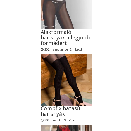
Alakformáló
harisnyák a legjobb
formádért
2024. szeptember 24. kedd
Combfix hatású
harisnyák
2023. október 9. hétfõ