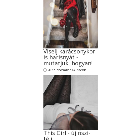
Viselj karácsonykor
is harisnyát -
mutatjuk, hogyan!
2022. december 14. szerda
This Girl - új őszi-
téli