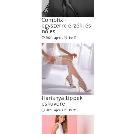
Combfix -
egyszerre érzéki és
nőies
2021. április 19. hétfõ
Harisnya tippek
esküvőre
2021. április 19. hétfõ