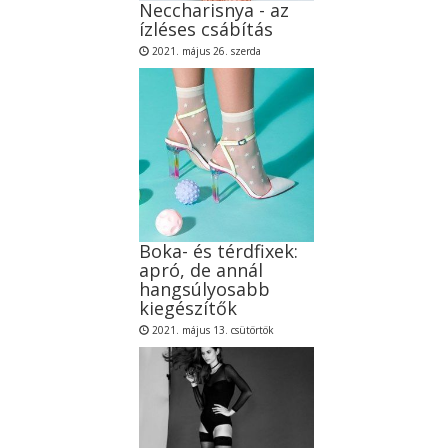
Neccharisnya - az
ízléses csábítás
2021. május 26. szerda
Boka- és térdfixek:
apró, de annál
hangsúlyosabb
kiegészítők
2021. május 13. csütörtök