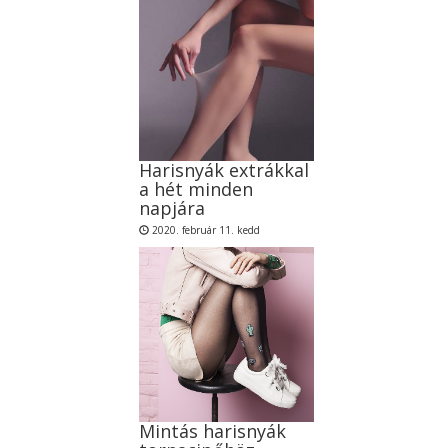
Harisnyák extrákkal
a hét minden
napjára
2020. február 11. kedd
Mintás harisnyák