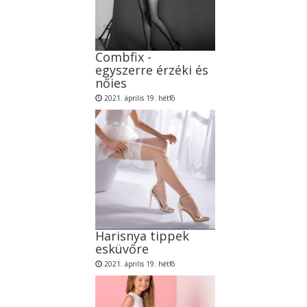
Combfix -
egyszerre érzéki és
nőies
2021. április 19. hétfõ
Harisnya tippek
esküvőre
2021. április 19. hétfõ