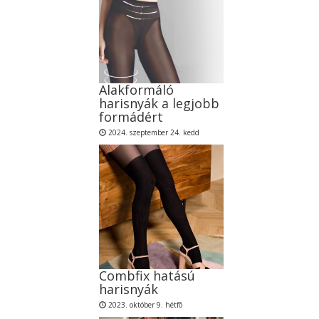
Alakformáló
harisnyák a legjobb
formádért
2024. szeptember 24. kedd
Combfix hatású
harisnyák
2023. október 9. hétfõ