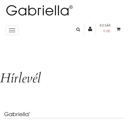
KOSÁR
0 db
Hírlevél