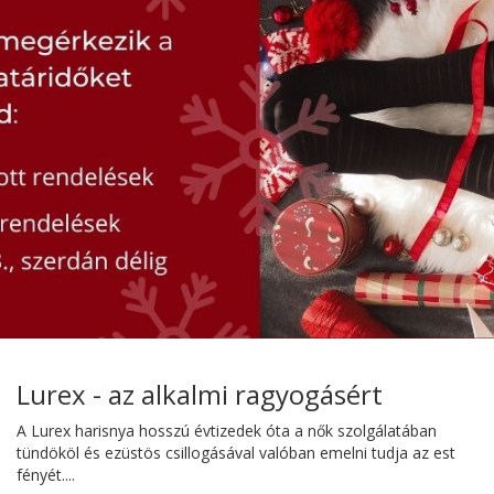
Lurex - az alkalmi ragyogásért
A Lurex harisnya hosszú évtizedek óta a nők szolgálatában
tündököl és ezüstös csillogásával valóban emelni tudja az est
fényét....