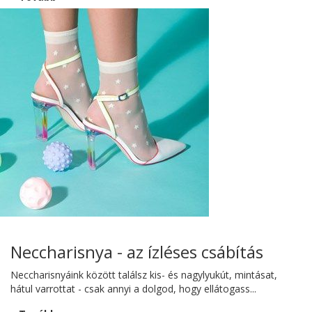
Neccharisnya - az ízléses csábítás
Neccharisnyáink között találsz kis- és nagylyukút, mintásat,
hátul varrottat - csak annyi a dolgod, hogy ellátogass...