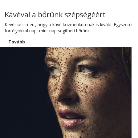
Kávéval a bőrünk szépségéért
Kevéssé ismert, hogy a kávé kozmetikumnak is kiváló. Egyszerű
fortélyokkal nap, mint nap segítheti bőrünk...
Tovább