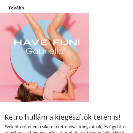
Tovább
Retro hullám a kiegészítők terén is!
Évek óta töretlen a sikere a retro divat irányzatnak, és úgy tűnik,
hogy hosszú távon velünk is marad. Habár minden évben kicsit...