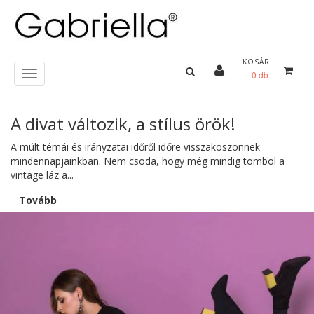
KOSÁR
0 db
A divat változik, a stílus örök!
A múlt témái és irányzatai időről időre visszaköszönnek
mindennapjainkban. Nem csoda, hogy még mindig tombol a
vintage láz a...
Tovább