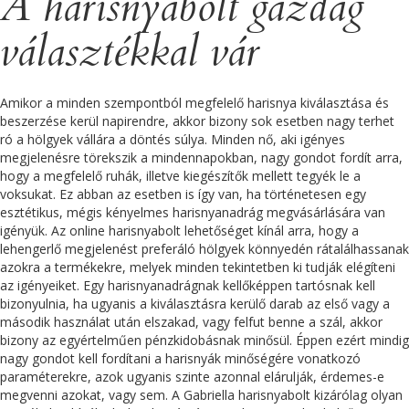
A harisnyabolt gazdag
választékkal vár
Amikor a minden szempontból megfelelő harisnya kiválasztása és
beszerzése kerül napirendre, akkor bizony sok esetben nagy terhet
ró a hölgyek vállára a döntés súlya. Minden nő, aki igényes
megjelenésre törekszik a mindennapokban, nagy gondot fordít arra,
hogy a megfelelő ruhák, illetve kiegészítők mellett tegyék le a
voksukat. Ez abban az esetben is így van, ha történetesen egy
esztétikus, mégis kényelmes harisnyanadrág megvásárlására van
igényük. Az online harisnyabolt lehetőséget kínál arra, hogy a
lehengerlő megjelenést preferáló hölgyek könnyedén rátalálhassanak
azokra a termékekre, melyek minden tekintetben ki tudják elégíteni
az igényeiket. Egy harisnyanadrágnak kellőképpen tartósnak kell
bizonyulnia, ha ugyanis a kiválasztásra kerülő darab az első vagy a
második használat után elszakad, vagy felfut benne a szál, akkor
bizony az egyértelműen pénzkidobásnak minősül. Éppen ezért mindig
nagy gondot kell fordítani a harisnyák minőségére vonatkozó
paraméterekre, azok ugyanis szinte azonnal elárulják, érdemes-e
megvenni azokat, vagy sem. A Gabriella harisnyabolt kizárólag olyan