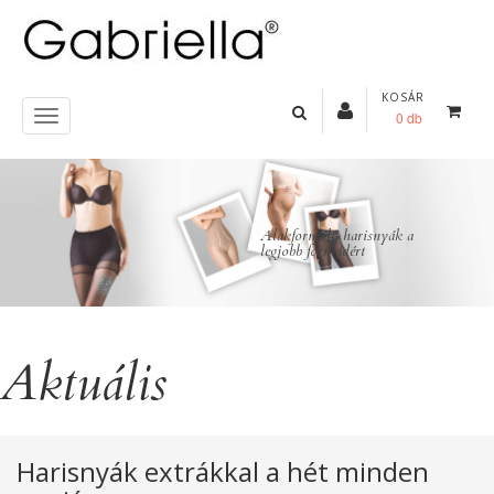
KOSÁR
0 db
Previous
Alakformáló harisnyák a
legjobb formádért
Aktuális
Harisnyák extrákkal a hét minden