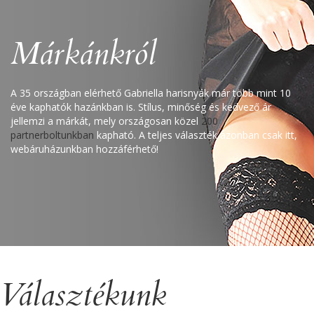
Márkánkról
A 35 országban elérhető Gabriella harisnyák már több mint 10
éve kaphatók hazánkban is. Stílus, minőség és kedvező ár
jellemzi a márkát, mely országosan közel
200
partnerboltunkban
kapható. A teljes választék azonban csak itt,
webáruházunkban hozzáférhető!
Választékunk