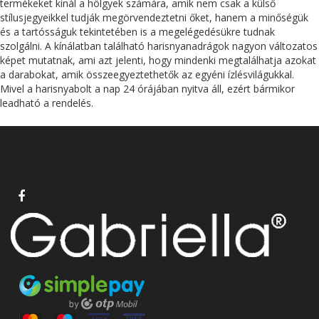
termékeket kínál a hölgyek számára, amik nem csak a külső
stílusjegyeikkel tudják megörvendeztetni őket, hanem a minőségük
és a tartósságuk tekintetében is a megelégedésükre tudnak
szolgálni. A kínálatban található harisnyanadrágok nagyon változatos
képet mutatnak, ami azt jelenti, hogy mindenki megtalálhatja azokat
a darabokat, amik összeegyeztethetők az egyéni ízlésvilágukkal.
Mivel a harisnyabolt a nap 24 órájában nyitva áll, ezért bármikor
leadható a rendelés.