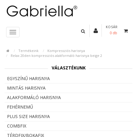
KOSÁR
0 db
Termékeink
Kompressziós harisnya
Relax 20den kompressziós alakformáló harisnya beige 2
VÁLASZTÉKUNK
EGYSZÍNŰ HARISNYA
MINTÁS HARISNYA
ALAKFORMÁLÓ HARISNYA
FEHÉRNEMŰ
PLUS SIZE HARISNYA
COMBFIX
TÉRDFIX/BOKAFIX