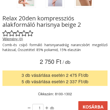
Relax 20den kompressziós
alakformáló harisnya beige 2
Vélemény (0)
Comb-és csípő formáló harisnyanadrág narancsbőrt megelőző
hatással, Összetétel: 85% poliamid, 15% elasztán
2 750 Ft
/ db
3 db vásárlása esetén 2 475 Ft/db
5 db vásárlása esetén 2 337 Ft/db
Cikkszám: 8100-1302
db