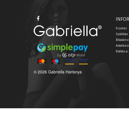
INFO
Fizetés
Szállítás
Általáno
Adatkeze
Elállás 
© 2026 Gabriella Harisnya