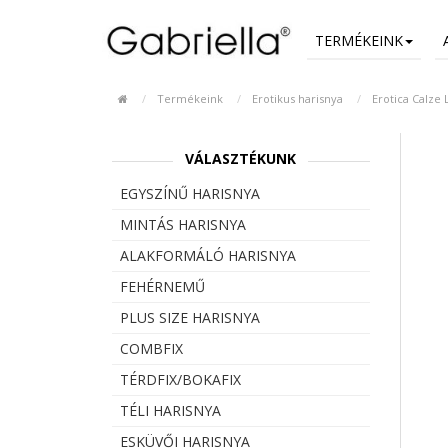
TERMÉKEINK
Termékeink
Erotikus harisnya
Erotica Calze
VÁLASZTÉKUNK
EGYSZÍNŰ HARISNYA
MINTÁS HARISNYA
ALAKFORMÁLÓ HARISNYA
FEHÉRNEMŰ
PLUS SIZE HARISNYA
COMBFIX
TÉRDFIX/BOKAFIX
TÉLI HARISNYA
ESKÜVŐI HARISNYA