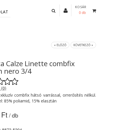
KOSÁR
OLAT
0 db
« ELŐZŐ
KÖVETKEZŐ »
ca Calze Linette combfix
 nero 3/4
 (0)
xkluzív combfix hátsó varrással, orrerősítés nélkül.
l: 85% poliamid, 15% elasztán
 Ft
/ db
: 8872-5204