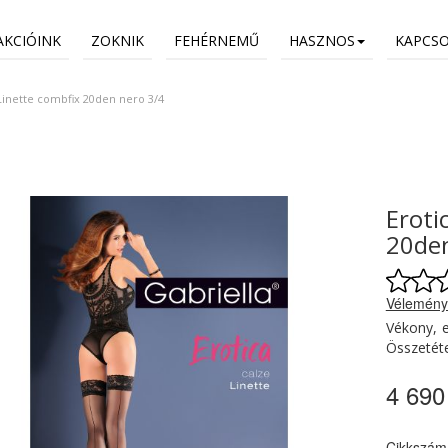
AKCIÓINK
ZOKNIK
FEHÉRNEMŰ
HASZNOS
KAPCS
 Linette combfix 20den nero 3/4
Eroti
20den
Vélemény
Vékony, e
Összetéte
4 690
Cikkszám