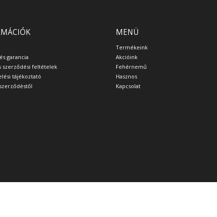
RMÁCIÓK
MENÜ
Termékeink
 és garancia
Akcióink
s szerződési feltételek
Fehérnemű
lési tájékoztató
Hasznos
a szerződéstől
Kapcsolat