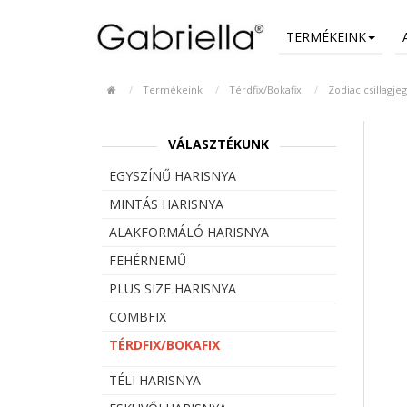
TERMÉKEINK
Termékeink
Térdfix/Bokafix
Zodiac csillagje
VÁLASZTÉKUNK
EGYSZÍNŰ HARISNYA
MINTÁS HARISNYA
ALAKFORMÁLÓ HARISNYA
FEHÉRNEMŰ
PLUS SIZE HARISNYA
COMBFIX
TÉRDFIX/BOKAFIX
TÉLI HARISNYA