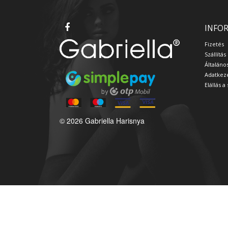
INFO
Fizetés
Szállítás
Általáno
Adatkeze
Elállás 
© 2026 Gabriella Harisnya