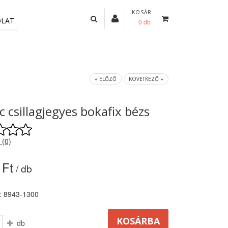
KOSÁR
OLAT
0 db
« ELŐZŐ
KÖVETKEZŐ »
c csillagjegyes bokafix bézs
 (0)
 Ft
/ db
: 8943-1300
db