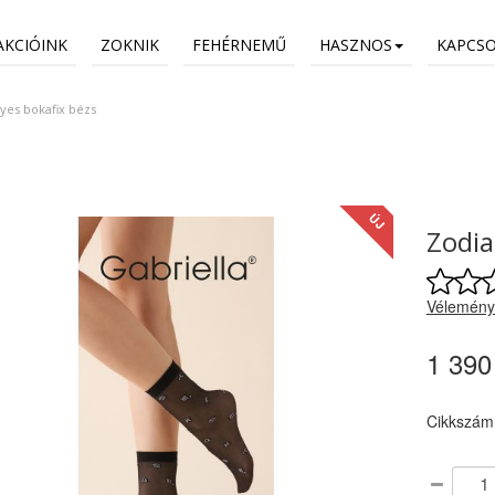
AKCIÓINK
ZOKNIK
FEHÉRNEMŰ
HASZNOS
KAPCS
gyes bokafix bézs
ÚJ
Zodia
Vélemény
1 390
Cikkszám