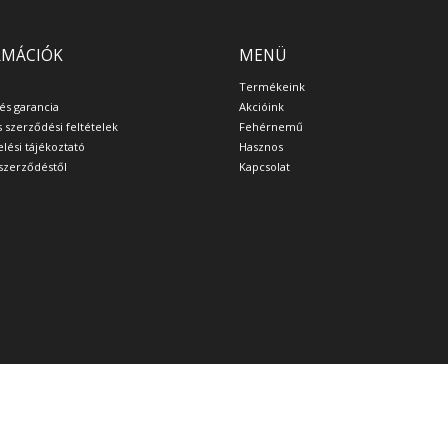
RMÁCIÓK
MENÜ
Termékeink
 és garancia
Akcióink
s szerződési feltételek
Fehérnemű
lési tájékoztató
Hasznos
a szerződéstől
Kapcsolat