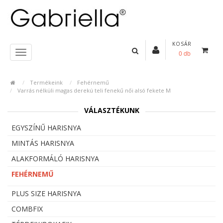
KOSÁR
0 db
Termékeink
Fehérnemű
Varrás nélküli magas derekú teli fenekű női alsó fekete M
VÁLASZTÉKUNK
EGYSZÍNŰ HARISNYA
MINTÁS HARISNYA
ALAKFORMÁLÓ HARISNYA
FEHÉRNEMŰ
PLUS SIZE HARISNYA
COMBFIX