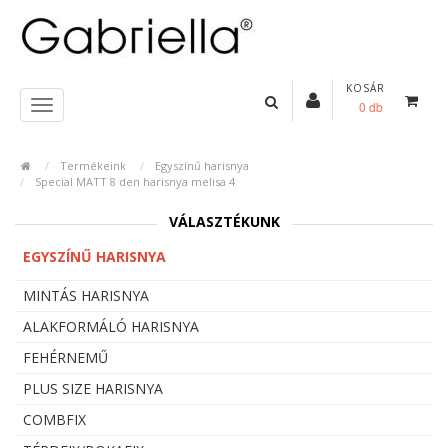
KOSÁR
0 db
Termékeink
Egyszínű harisnya
Special MATT 8 den harisnya melisa 4
VÁLASZTÉKUNK
EGYSZÍNŰ HARISNYA
MINTÁS HARISNYA
ALAKFORMÁLÓ HARISNYA
FEHÉRNEMŰ
PLUS SIZE HARISNYA
COMBFIX