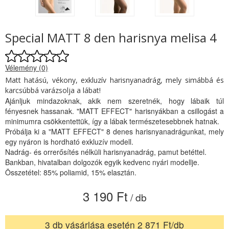
Special MATT 8 den harisnya melisa 4
Vélemény (0)
Matt hatású, vékony, exkluzív harisnyanadrág, mely simábbá és
karcsúbbá varázsolja a lábat!
Ajánljuk mindazoknak, akik nem szeretnék, hogy lábaik túl
fényesnek hassanak. "MATT EFFECT" harisnyákban a csillogást a
minimumra csökkentettük, így a lábak természetesebbnek hatnak.
Próbálja ki a "MATT EFFECT" 8 denes harisnyanadrágunkat, mely
egy nyáron is hordható exkluzív modell.
Nadrág- és orrerősítés nélküli harisnyanadrág, pamut betéttel.
Bankban, hivatalban dolgozók egyik kedvenc nyári modellje.
Összetétel: 85% poliamid, 15% elasztán.
3 190 Ft
/ db
3 db vásárlása esetén 2 871 Ft/db