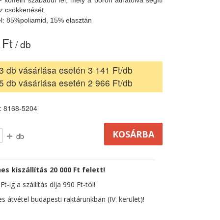
- koffein szabadul fel, mely a bőrön áthatolva segíti
isz csökkenését.
l: 85%poliamid, 15% elasztán
 Ft
/ db
3 db vásárlása esetén 3 141 Ft/db
5 db vásárlása esetén 2 966 Ft/db
: 8168-5204
db
es kiszállítás 20 000 Ft felett!
t-ig a szállítás díja 990 Ft-tól!
s átvétel budapesti raktárunkban (IV. kerület)!