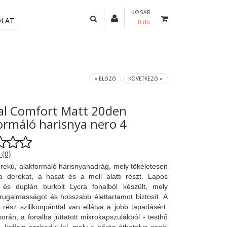
KOSÁR
OLAT
0 db
« ELŐZŐ
KÖVETKEZŐ »
al Comfort Matt 20den
ormáló harisnya nero 4
 (0)
ekú, alakformáló harisnyanadrág, mely tökéletesen
a derekat, a hasat és a mell alatti részt. Lapos
l és duplán burkolt Lycra fonalból készült, mely
 rugalmasságot és hosszabb élettartamot biztosít. A
ti rész szilikonpánttal van ellátva a jobb tapadásért.
során, a fonalba juttatott mikrokapszulákból - testhő