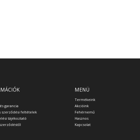
RMÁCIÓK
MENÜ
Termékeink
 és garancia
Akcióink
s szerződési feltételek
Fehérnemű
lési tájékoztató
Hasznos
a szerződéstől
Kapcsolat