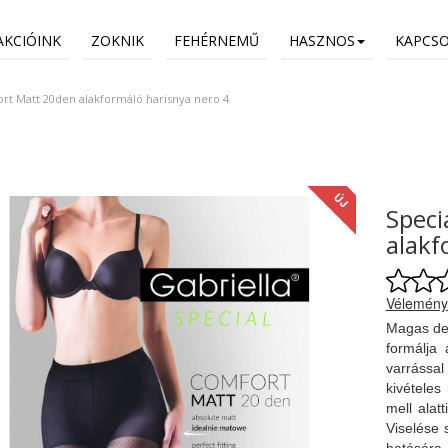
AKCIÓINK
ZOKNIK
FEHÉRNEMŰ
HASZNOS
KAPCS
rt Matt 20den alakformáló harisnya nero 4
ÚJ
Speci
alakf
Vélemény
Magas der
formálja 
varrássa
kivételes
mell alat
Viselése 