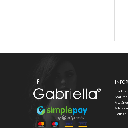
INFO
Fizetés
Szállítás
Általáno
Adatkeze
Elállás 