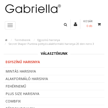
KOSÁR
0 db
Termékeink
Egyszínű harisnya
Secret Shaper Puntina pöttyös alakformáló harisnya 20 den nero 3
VÁLASZTÉKUNK
EGYSZÍNŰ HARISNYA
MINTÁS HARISNYA
ALAKFORMÁLÓ HARISNYA
FEHÉRNEMŰ
PLUS SIZE HARISNYA
COMBFIX