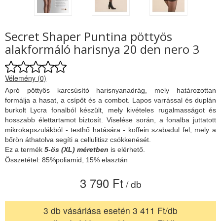
Secret Shaper Puntina pöttyös
alakformáló harisnya 20 den nero 3
Vélemény (0)
Apró pöttyös karcsúsító harisnyanadrág, mely határozottan
formálja a hasat, a csípőt és a combot. Lapos varrással és duplán
burkolt Lycra fonalból készült, mely kivételes rugalmasságot és
hosszabb élettartamot biztosít. Viselése során, a fonalba juttatott
mikrokapszulákból - testhő hatására - koffein szabadul fel, mely a
bőrön áthatolva segíti a cellulitisz csökkenését.
Ez a termék
5-ös (XL) méretben
is elérhető.
Összetétel: 85%poliamid, 15% elasztán
3 790 Ft
/ db
3 db vásárlása esetén 3 411 Ft/db