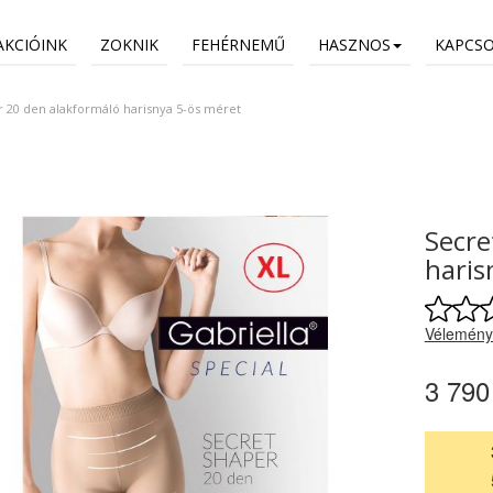
AKCIÓINK
ZOKNIK
FEHÉRNEMŰ
HASZNOS
KAPCS
 20 den alakformáló harisnya 5-ös méret
Secre
haris
Vélemény
3 790