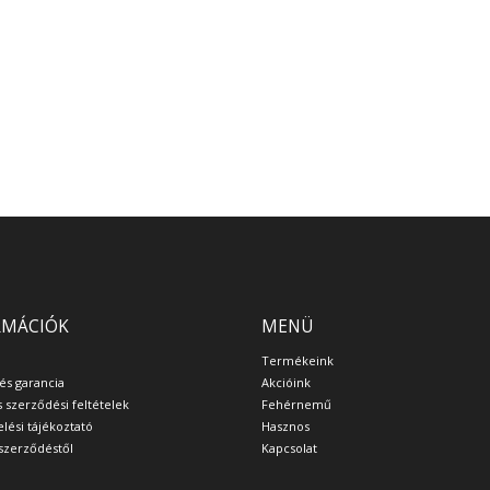
RMÁCIÓK
MENÜ
Termékeink
 és garancia
Akcióink
s szerződési feltételek
Fehérnemű
lési tájékoztató
Hasznos
a szerződéstől
Kapcsolat