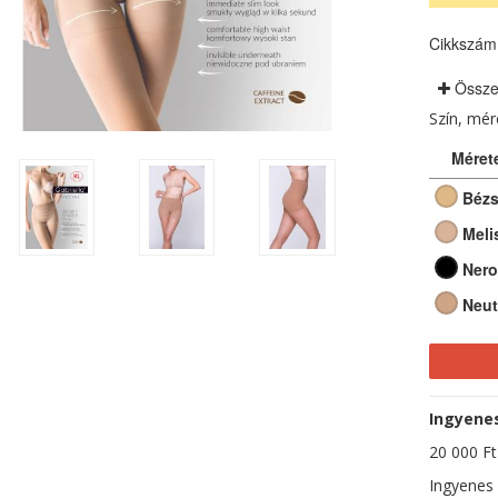
Cikkszám
Össze
Szín, mé
Méret
Béz
Meli
Nero
Neut
Ingyenes 
20 000 Ft-
Ingyenes 