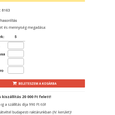
: 8163
hasonlítás
ret és mennyiség megadása:
ek:
5
s
ssa
ro
BELETESZEM A KOSÁRBA
kiszállítás 20 000 Ft felett!
ig a szállítás díja 990 Ft-tól!
átvétel budapesti raktárunkban (IV. kerület)!