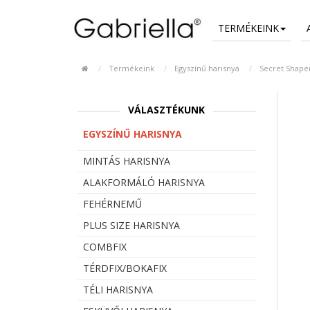
TERMÉKEINK
Termékeink
Egyszínű harisnya
Secret Shaper
VÁLASZTÉKUNK
EGYSZÍNŰ HARISNYA
MINTÁS HARISNYA
ALAKFORMÁLÓ HARISNYA
FEHÉRNEMŰ
PLUS SIZE HARISNYA
COMBFIX
TÉRDFIX/BOKAFIX
TÉLI HARISNYA