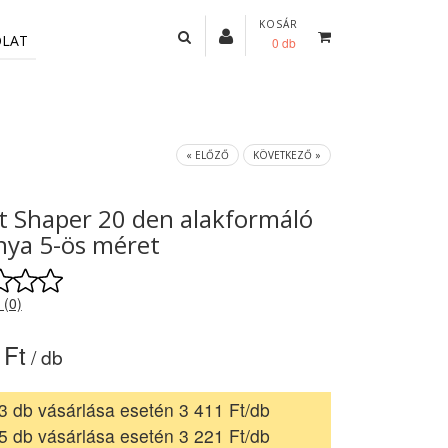
KOSÁR
OLAT
0 db
« ELŐZŐ
KÖVETKEZŐ »
t Shaper 20 den alakformáló
nya 5-ös méret
 (0)
 Ft
/ db
3 db vásárlása esetén 3 411 Ft/db
5 db vásárlása esetén 3 221 Ft/db