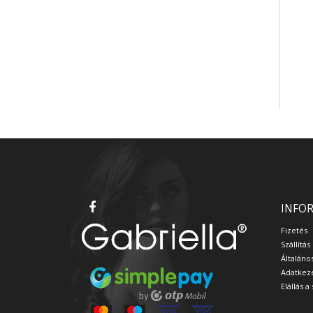
INFO
Fizetés
Szállítás
Általáno
Adatkeze
Elállás 