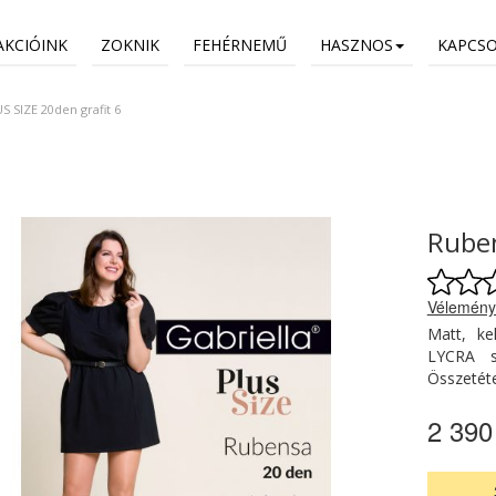
AKCIÓINK
ZOKNIK
FEHÉRNEMŰ
HASZNOS
KAPCS
 SIZE 20den grafit 6
Ruben
Vélemény
Matt, ke
LYCRA sz
Összetéte
2 390