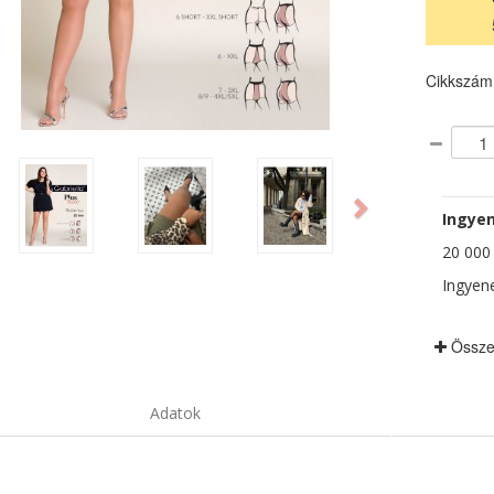
Cikkszám
ious
Next
Ingyen
20 000 F
Ingyene
Össze
Adatok