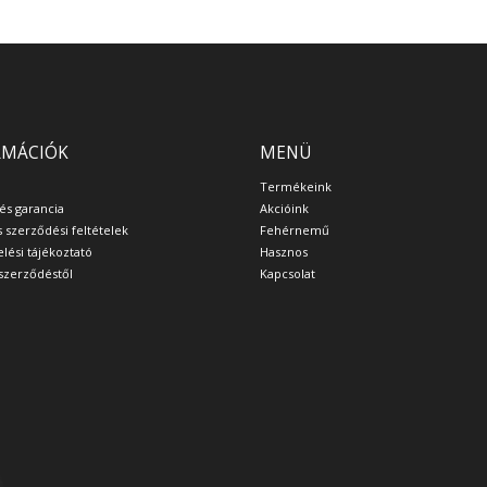
RMÁCIÓK
MENÜ
Termékeink
 és garancia
Akcióink
s szerződési feltételek
Fehérnemű
lési tájékoztató
Hasznos
a szerződéstől
Kapcsolat