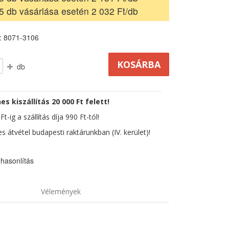
5 db vásárlása esetén 2 032 Ft/db
: 8071-3106
db
es kiszállítás 20 000 Ft felett!
t-ig a szállítás díja 990 Ft-tól!
s átvétel budapesti raktárunkban (IV. kerület)!
hasonlítás
Vélemények