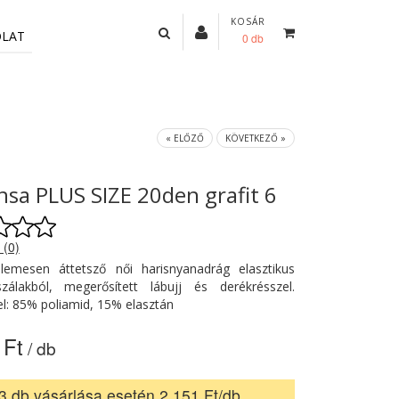
KOSÁR
OLAT
0 db
« ELŐZŐ
KÖVETKEZŐ »
sa PLUS SIZE 20den grafit 6
 (0)
llemesen áttetsző női harisnyanadrág elasztikus
álakból, megerősített lábujj és derékrésszel.
l: 85% poliamid, 15% elasztán
 Ft
/ db
3 db vásárlása esetén 2 151 Ft/db