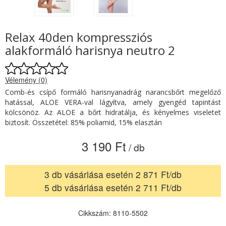
Relax 40den kompressziós
alakformáló harisnya neutro 2
Vélemény (0)
Comb-és csípő formáló harisnyanadrág narancsbőrt megelőző
hatással, ALOE VERA-val lágyítva, amely gyengéd tapintást
kölcsönöz. Az ALOE a bőrt hidratálja, és kényelmes viseletet
biztosít. Összetétel: 85% poliamid, 15% elasztán
3 190 Ft
/ db
3 db vásárlása esetén 2 871 Ft/db
5 db vásárlása esetén 2 711 Ft/db
Cikkszám: 8110-5502