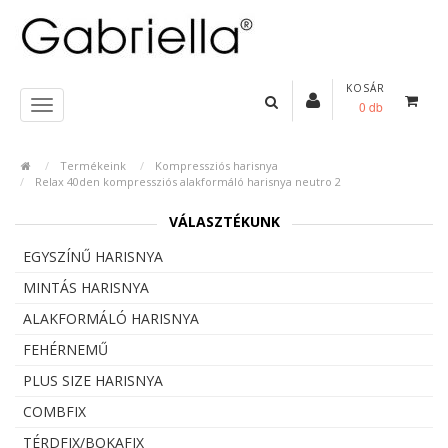
KOSÁR
0 db
Termékeink
Kompressziós harisnya
Relax 40den kompressziós alakformáló harisnya neutro 2
VÁLASZTÉKUNK
EGYSZÍNŰ HARISNYA
MINTÁS HARISNYA
ALAKFORMÁLÓ HARISNYA
FEHÉRNEMŰ
PLUS SIZE HARISNYA
COMBFIX
TÉRDFIX/BOKAFIX