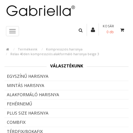
KOSÁR
0 db
Termékeink
Kompressziós harisnya
Relax 40den kompressziós alakformáló harisnya beige 3
VÁLASZTÉKUNK
EGYSZÍNŰ HARISNYA
MINTÁS HARISNYA
ALAKFORMÁLÓ HARISNYA
FEHÉRNEMŰ
PLUS SIZE HARISNYA
COMBFIX
TÉRDFIX/BOKAFIX