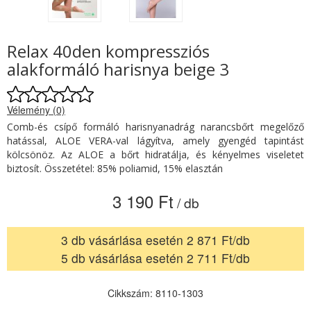
Relax 40den kompressziós
alakformáló harisnya beige 3
Vélemény (0)
Comb-és csípő formáló harisnyanadrág narancsbőrt megelőző
hatással, ALOE VERA-val lágyítva, amely gyengéd tapintást
kölcsönöz. Az ALOE a bőrt hidratálja, és kényelmes viseletet
biztosít. Összetétel: 85% poliamid, 15% elasztán
3 190 Ft
/ db
3 db vásárlása esetén 2 871 Ft/db
5 db vásárlása esetén 2 711 Ft/db
Cikkszám: 8110-1303