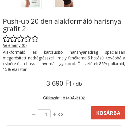
Push-up 20 den alakformáló harisnya
grafit 2
Vélemény (0)
Alakformáló és karcsúsító harisnyanadrág speciálisan
megerősített nadrágrésszel, mely fenékemelő hatású, továbbá a
csípőre és a hasra is nyomást gyakorol. Összetétel: 85% poliamid,
15% elasztán
3 690 Ft
/ db
Cikkszám: 8140A-3102
db