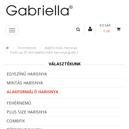
KOSÁR
0 db
Termékeink
Alakformáló harisnya
Push-up 20 den alakformáló harisnya grafit 2
VÁLASZTÉKUNK
EGYSZÍNŰ HARISNYA
MINTÁS HARISNYA
ALAKFORMÁLÓ HARISNYA
FEHÉRNEMŰ
PLUS SIZE HARISNYA
COMBFIX