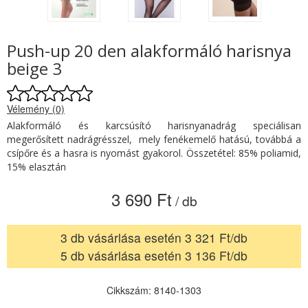
Push-up 20 den alakformáló harisnya
beige 3
Vélemény (0)
Alakformáló és karcsúsító harisnyanadrág speciálisan
megerősített nadrágrésszel, mely fenékemelő hatású, továbbá a
csípőre és a hasra is nyomást gyakorol. Összetétel: 85% poliamid,
15% elasztán
3 690 Ft
/ db
3 db vásárlása esetén 3 321 Ft/db
5 db vásárlása esetén 3 136 Ft/db
Cikkszám: 8140-1303