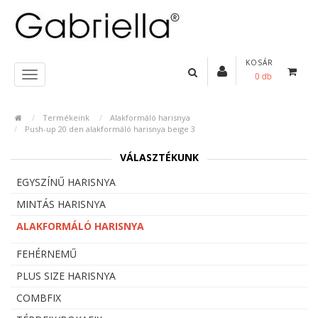
KOSÁR
0 db
Termékeink
Alakformáló harisnya
Push-up 20 den alakformáló harisnya beige 3
VÁLASZTÉKUNK
EGYSZÍNŰ HARISNYA
MINTÁS HARISNYA
ALAKFORMÁLÓ HARISNYA
FEHÉRNEMŰ
PLUS SIZE HARISNYA
COMBFIX