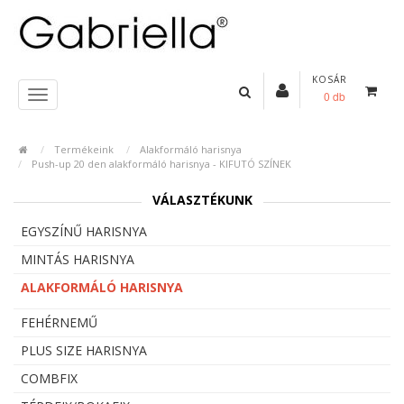
KOSÁR
0 db
Termékeink
Alakformáló harisnya
Push-up 20 den alakformáló harisnya - KIFUTÓ SZÍNEK
VÁLASZTÉKUNK
EGYSZÍNŰ HARISNYA
MINTÁS HARISNYA
ALAKFORMÁLÓ HARISNYA
FEHÉRNEMŰ
PLUS SIZE HARISNYA
COMBFIX