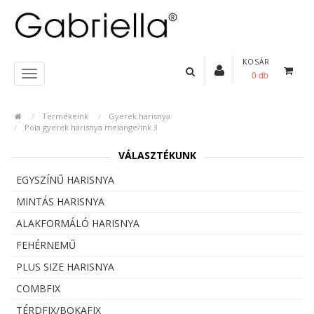
KOSÁR
0 db
Termékeink
Gyerek harisnya
Pola gyerek harisnya melange/ink 3
VÁLASZTÉKUNK
EGYSZÍNŰ HARISNYA
MINTÁS HARISNYA
ALAKFORMÁLÓ HARISNYA
FEHÉRNEMŰ
PLUS SIZE HARISNYA
COMBFIX
TÉRDFIX/BOKAFIX