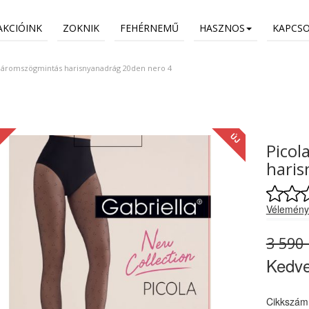
AKCIÓINK
ZOKNIK
FEHÉRNEMŰ
HASZNOS
KAPCS
 háromszögmintás harisnyanadrág 20den nero 4
ÚJ
Picol
haris
Vélemény
3 590 
Kedv
Cikkszám