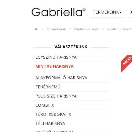
TERMÉKEINK
Termékeink
Mintás harisnya
Picola pöttyös
VÁLASZTÉKUNK
EGYSZÍNŰ HARISNYA
AKCIÓ
MINTÁS HARISNYA
ALAKFORMÁLÓ HARISNYA
FEHÉRNEMŰ
PLUS SIZE HARISNYA
COMBFIX
TÉRDFIX/BOKAFIX
TÉLI HARISNYA