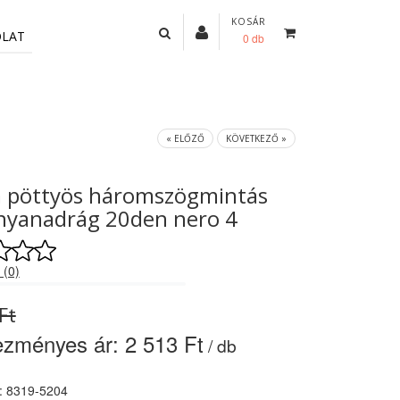
KOSÁR
OLAT
0 db
« ELŐZŐ
KÖVETKEZŐ »
a pöttyös háromszögmintás
nyanadrág 20den nero 4
 (0)
Ft
ezményes ár:
2 513 Ft
/ db
: 8319-5204