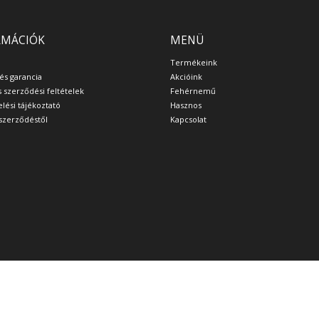
RMÁCIÓK
MENÜ
Termékeink
 és garancia
Akcióink
s szerződési feltételek
Fehérnemű
lési tájékoztató
Hasznos
a szerződéstől
Kapcsolat