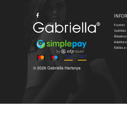
INFO
Fizetés
Szállítás
Általáno
Adatkeze
Elállás 
© 2026 Gabriella Harisnya