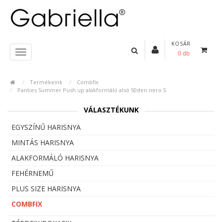
KOSÁR
0 db
Termékeink
Combfix
Panties Summer Push up alakformáló alsó 50den nero S
VÁLASZTÉKUNK
EGYSZÍNŰ HARISNYA
MINTÁS HARISNYA
ALAKFORMÁLÓ HARISNYA
FEHÉRNEMŰ
PLUS SIZE HARISNYA
COMBFIX