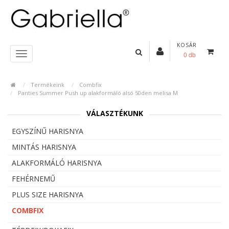
KOSÁR
0 db
Termékeink
Combfix
Panties Summer Push up alakformáló alsó 50den melisa M
VÁLASZTÉKUNK
EGYSZÍNŰ HARISNYA
MINTÁS HARISNYA
ALAKFORMÁLÓ HARISNYA
FEHÉRNEMŰ
PLUS SIZE HARISNYA
COMBFIX