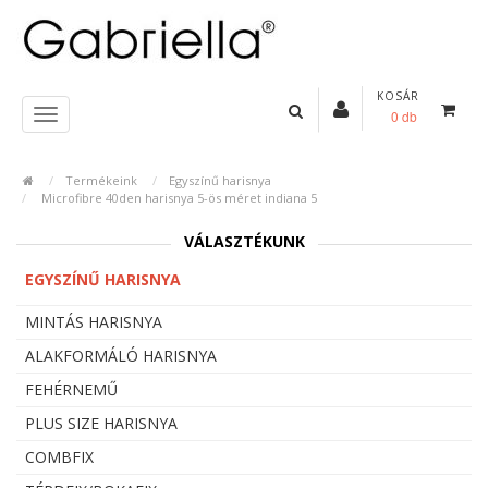
KOSÁR
0 db
Termékeink
Egyszínű harisnya
Microfibre 40den harisnya 5-ös méret indiana 5
VÁLASZTÉKUNK
EGYSZÍNŰ HARISNYA
MINTÁS HARISNYA
ALAKFORMÁLÓ HARISNYA
FEHÉRNEMŰ
PLUS SIZE HARISNYA
COMBFIX