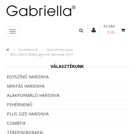
KOSÁR
0 db
Termékeink
Gyerek harisnya
Microfibre 40den gyerek harisnya ink 4
VÁLASZTÉKUNK
EGYSZÍNŰ HARISNYA
MINTÁS HARISNYA
ALAKFORMÁLÓ HARISNYA
FEHÉRNEMŰ
PLUS SIZE HARISNYA
COMBFIX
TÉRDFIX/BOKAFIX