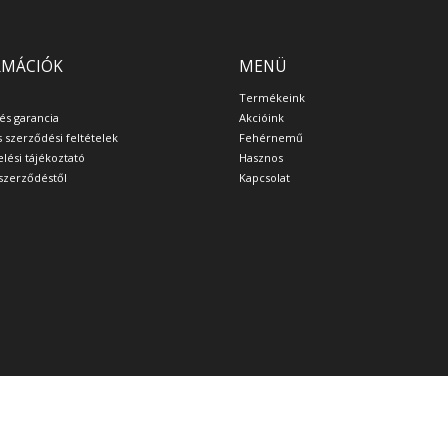
RMÁCIÓK
MENÜ
Termékeink
 és garancia
Akcióink
s szerződési feltételek
Fehérnemű
lési tájékoztató
Hasznos
a szerződéstől
Kapcsolat