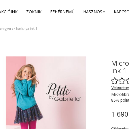
AKCIÓINK
ZOKNIK
FEHÉRNEMŰ
HASZNOS
KAPCS
en gyerek harisnya ink 1
Micro
ink 1
Vélemény
Mikrofib
85% poli
1 690
Cikkszám