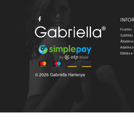
INFO
Fizetés
Szállítás
Általáno
Adatkeze
Elállás 
© 2026 Gabriella Harisnya