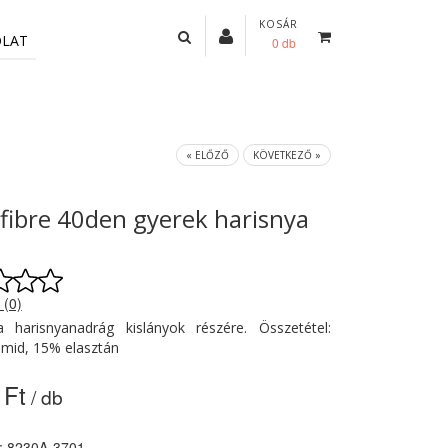
KOSÁR
OLAT
0 db
« ELŐZŐ
KÖVETKEZŐ »
fibre 40den gyerek harisnya
 (0)
ra harisnyanadrág kislányok részére. Összetétel:
amid, 15% elasztán
 Ft
/ db
: 8230A-3701