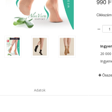
990 F
Cikkszám
Ingyen
20 000 F
Ingyene
Össze
Adatok