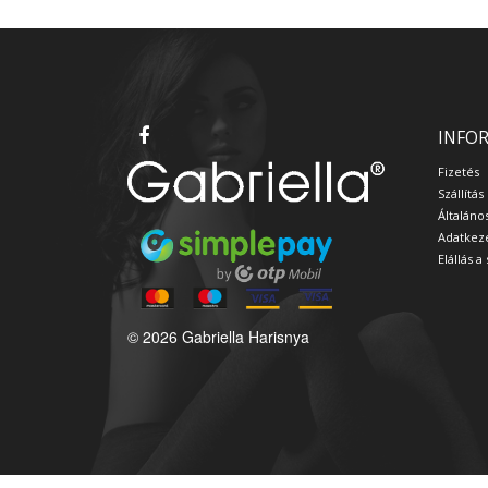
INFO
Fizetés
Szállítás
Általáno
Adatkeze
Elállás 
© 2026 Gabriella Harisnya