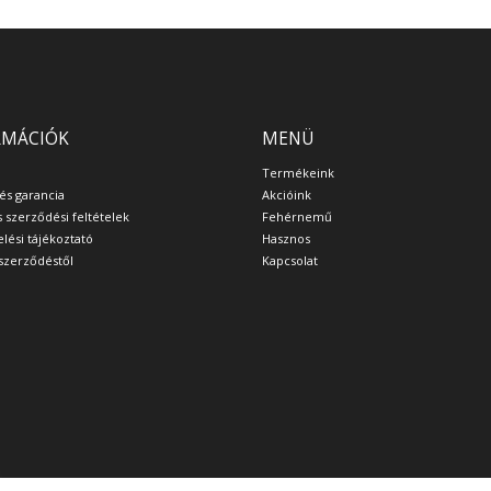
RMÁCIÓK
MENÜ
Termékeink
 és garancia
Akcióink
s szerződési feltételek
Fehérnemű
lési tájékoztató
Hasznos
a szerződéstől
Kapcsolat