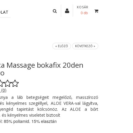
KOSÁR
OLAT
0 db
« ELŐZŐ
KÖVETKEZŐ »
a Massage bokafix 20den
ro
 (0)
snya a láb betegségeit megelőző, masszírozó
és kényelmes szegéllyel, ALOE VERA-val lágyítva,
yengéd tapintást kölcsönöz. Az ALOE a bőrt
, és kényelmes viseletet biztosít
l: 85% poliamid. 15% elasztán