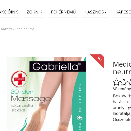
AKCIÓINK
ZOKNIK
FEHÉRNEMŰ
HASZNOS
KAPCS
 bokafix 20den neutro
ÚJ
Medic
neut
Vélemény
Bokahari
hatással 
amely g
hidratálja
Összetéte