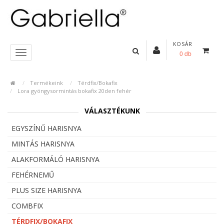
KOSÁR
0 db
Termékeink
Térdfix/Bokafix
Lora gyöngysormintás bokafix 20den fehér
VÁLASZTÉKUNK
EGYSZÍNŰ HARISNYA
MINTÁS HARISNYA
ALAKFORMÁLÓ HARISNYA
FEHÉRNEMŰ
PLUS SIZE HARISNYA
COMBFIX
TÉRDFIX/BOKAFIX