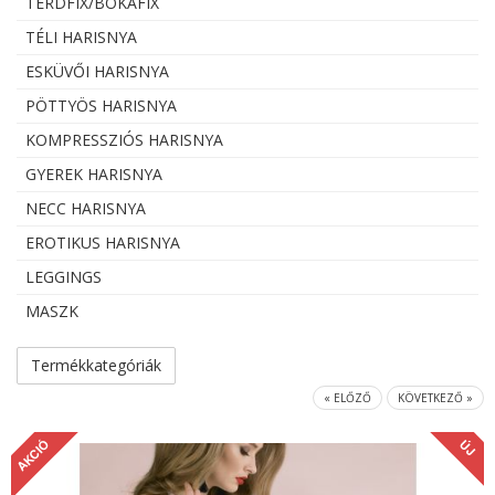
TÉRDFIX/BOKAFIX
TÉLI HARISNYA
ESKÜVŐI HARISNYA
PÖTTYÖS HARISNYA
KOMPRESSZIÓS HARISNYA
GYEREK HARISNYA
NECC HARISNYA
EROTIKUS HARISNYA
LEGGINGS
MASZK
Termékkategóriák
« ELŐZŐ
KÖVETKEZŐ »
AKCIÓ
ÚJ