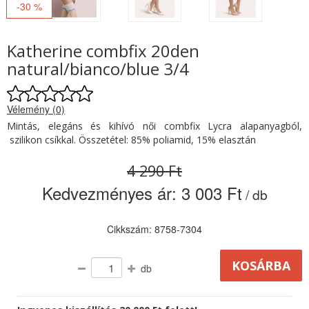
-30 %
Katherine combfix 20den
natural/bianco/blue 3/4
Vélemény (0)
Mintás, elegáns és kihívó női combfix Lycra alapanyagból,
szilikon csíkkal. Összetétel: 85% poliamid, 15% elasztán
4 290 Ft
Kedvezményes ár:
3 003 Ft
/ db
Cikkszám: 8758-7304
db