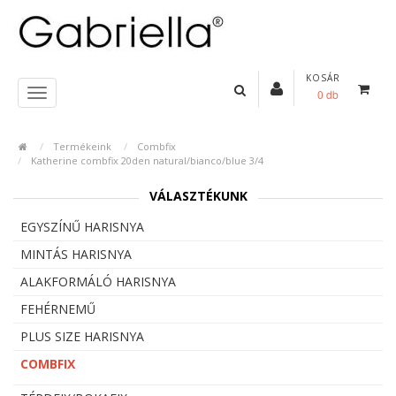
KOSÁR
0 db
Termékeink
Combfix
Katherine combfix 20den natural/bianco/blue 3/4
VÁLASZTÉKUNK
EGYSZÍNŰ HARISNYA
MINTÁS HARISNYA
ALAKFORMÁLÓ HARISNYA
FEHÉRNEMŰ
PLUS SIZE HARISNYA
COMBFIX