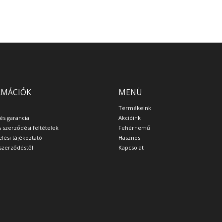
RMÁCIÓK
MENÜ
Termékeink
 és garancia
Akcióink
s szerződési feltételek
Fehérnemű
lési tájékoztató
Hasznos
a szerződéstől
Kapcsolat