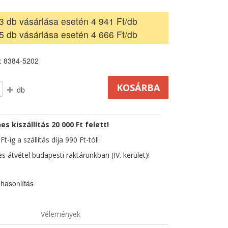
3 db vásárlása esetén 4 941 Ft/db
5 db vásárlása esetén 4 666 Ft/db
: 8384-5202
db
es kiszállítás 20 000 Ft felett!
t-ig a szállítás díja 990 Ft-tól!
s átvétel budapesti raktárunkban (IV. kerület)!
hasonlítás
Vélemények