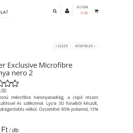
KOSÁR
OLAT
0 db
« ELŐZŐ
KÖVETKEZŐ »
er Exclusive Microfibre
nya nero 2
 (0)
zonú mikrofibra harisnyanadrág, a csípő részen
szítéssel és szilikonnal. Lycra 3D fonalból készült,
adrágerősítés nélkül. Összetétel: 85% poliamid, 15%
 Ft
/ db