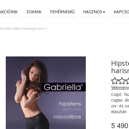
AKCIÓINK
ZOKNIK
FEHÉRNEMŰ
HASZNOS
KAPCS
sive Microfibre harisnya nero 2
Hipst
haris
Vélemény
Csípő fa
csipke dí
orr- és n
elasztán
5 490