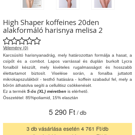
High Shaper koffeines 20den
alakformáló harisnya melisa 2
Vélemény (0)
Karcsúsító harisnyanadrág, mely határozottan formálja a hasat, a
csípőt és a combot. Lapos varrással és duplán burkolt Lycra
fonalból készült, mely kivételes rugalmasságot és hosszabb
élettartamot biztosít. Viselése során, a fonalba juttatott
mikrokapszulákból - testhő hatására - koffein szabadul fel, mely a
bőrön áthatolva segíti a cellulitisz csökkenését.
Ez a termék
5-ös (XL) méretben
is elérhető.
Összetétel: 85%poliamid, 15% elasztán
5 290 Ft
/ db
3 db vásárlása esetén 4 761 Ft/db