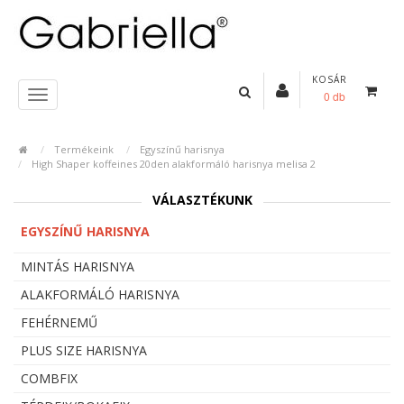
KOSÁR
0 db
Termékeink
Egyszínű harisnya
High Shaper koffeines 20den alakformáló harisnya melisa 2
VÁLASZTÉKUNK
EGYSZÍNŰ HARISNYA
MINTÁS HARISNYA
ALAKFORMÁLÓ HARISNYA
FEHÉRNEMŰ
PLUS SIZE HARISNYA
COMBFIX