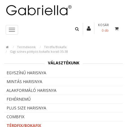
KOSÁR
0 db
Termékeink
Térdfix/Bokafix
Gigi színes pöttyös bokafix korall 35-38
VÁLASZTÉKUNK
EGYSZÍNŰ HARISNYA
MINTÁS HARISNYA
ALAKFORMÁLÓ HARISNYA
FEHÉRNEMŰ
PLUS SIZE HARISNYA
COMBFIX
TÉRDFIX/BOKAFIX