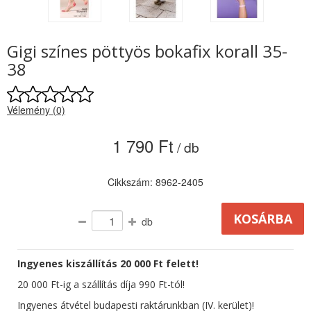
Gigi színes pöttyös bokafix korall 35-
38
Vélemény (0)
1 790 Ft
/ db
Cikkszám: 8962-2405
db
Ingyenes kiszállítás 20 000 Ft felett!
20 000 Ft-ig a szállítás díja 990 Ft-tól!
Ingyenes átvétel budapesti raktárunkban (IV. kerület)!