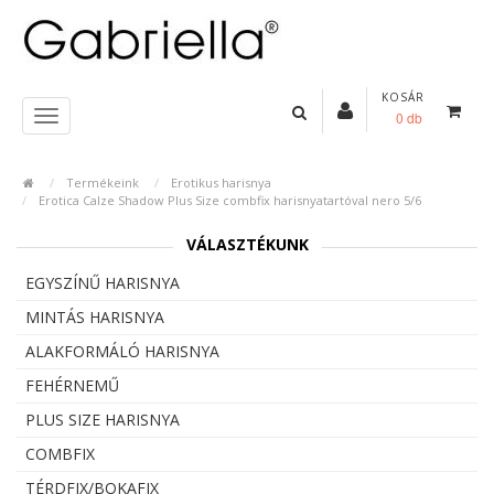
KOSÁR
0 db
Termékeink
Erotikus harisnya
Erotica Calze Shadow Plus Size combfix harisnyatartóval nero 5/6
VÁLASZTÉKUNK
EGYSZÍNŰ HARISNYA
MINTÁS HARISNYA
ALAKFORMÁLÓ HARISNYA
FEHÉRNEMŰ
PLUS SIZE HARISNYA
COMBFIX
TÉRDFIX/BOKAFIX