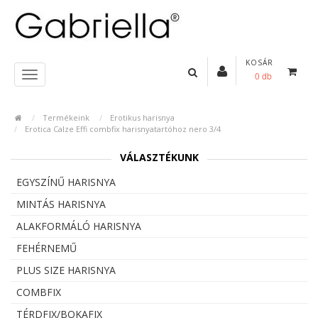
KOSÁR
0 db
Termékeink
Erotikus harisnya
Erotica Calze Effi combfix harisnyatartóhoz nero 3/4
VÁLASZTÉKUNK
EGYSZÍNŰ HARISNYA
MINTÁS HARISNYA
ALAKFORMÁLÓ HARISNYA
FEHÉRNEMŰ
PLUS SIZE HARISNYA
COMBFIX
TÉRDFIX/BOKAFIX