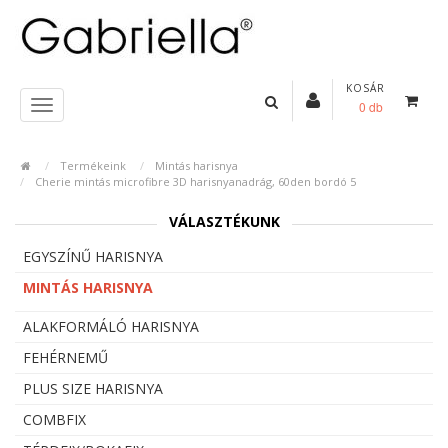
KOSÁR
0 db
Termékeink
Mintás harisnya
Cherie mintás microfibre 3D harisnyanadrág, 60den bordó 5
VÁLASZTÉKUNK
EGYSZÍNŰ HARISNYA
MINTÁS HARISNYA
ALAKFORMÁLÓ HARISNYA
FEHÉRNEMŰ
PLUS SIZE HARISNYA
COMBFIX