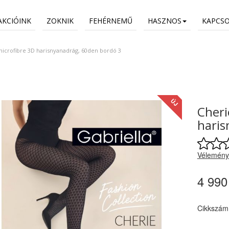
AKCIÓINK
ZOKNIK
FEHÉRNEMŰ
HASZNOS
KAPCS
microfibre 3D harisnyanadrág, 60den bordó 3
ÚJ
Cheri
haris
Vélemény
4 990
Cikkszám