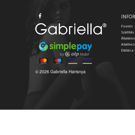
INFO
Fizetés
Szállítás
Általáno
Adatkeze
Elállás 
© 2026 Gabriella Harisnya