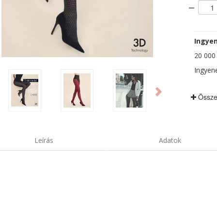
Ingyen
20 000 F
Ingyene
ious
Next
Össze
Leírás
Adatok