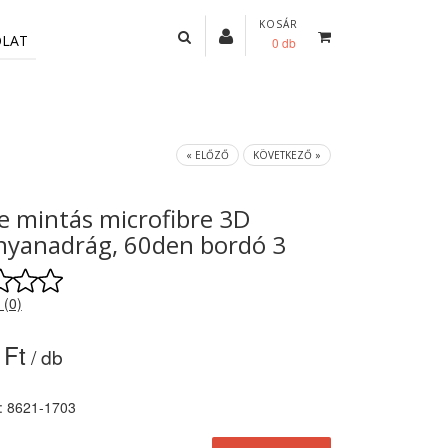
KOSÁR
OLAT
0 db
« ELŐZŐ
KÖVETKEZŐ »
e mintás microfibre 3D
nyanadrág, 60den bordó 3
 (0)
 Ft
/ db
: 8621-1703