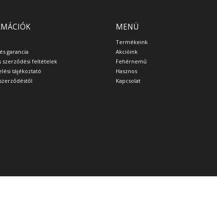
RMÁCIÓK
MENÜ
Termékeink
 és garancia
Akcióink
s szerződési feltételek
Fehérnemű
lési tájékoztató
Hasznos
a szerződéstől
Kapcsolat